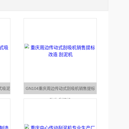
式吸泥
GN104重庆周边传动式刮吸机销售提标
改造 刮泥机