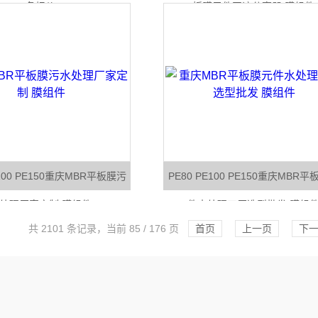
备报价
板膜元件固液分离器 膜组件
E100 PE150重庆MBR平板膜污
PE80 PE100 PE150重庆MBR
处理厂家定制 膜组件
件水处理工厂选型批发 膜组
共 2101 条记录，当前 85 / 176 页
首页
上一页
下