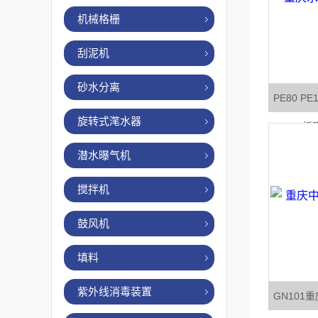
机械格栅
刮泥机
砂水分离
PE80 P
旋转式滗水器
板
潜水曝气机
搅拌机
鼓风机
填料
紫外线消毒装置
GN101