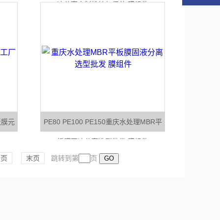
液分离定制维护与保养 膜组件
平板膜元
PE80 PE100 PE150重庆水处理MBR平
件
板膜固液分离选型批发 膜组件
一页
末页
跳转到第
页