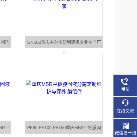
定制选
GN102重庆中心传动刮泥机专业生产厂
家
电话
在线交流
MBR平
PE80 PE100 PE150重庆MBR平板膜固
微信扫一扫