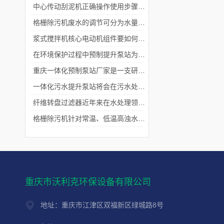
中心传动刮泥机正确操作使用步骤，污水处理初学者必看!
格栅除污机废水的调节可分为水量调节和水质调节
浆式搅拌机核心电动机组件要如何选择?
在环境保护过程中预制提升泵站为废水处理发挥了重大作用
重庆一体化预制泵站厂家是一支研发队伍
一体化污水提升泵站将会在污水处理领域发挥更加重要的作用
纤维转盘过滤器近年来在水处理领域逐渐崭露头角
格栅除污机针对常温、低温高浊水工艺的处理？
重庆市沃利克环保设备有限公司
地址：重庆市江津区双福新区绿城路8号