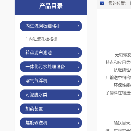
您的位置：
产品目录
内进流网板细格栅
内进流孔板格栅
转盘滤布滤池
无轴螺旋输
特点和应用优
一体化污水处理设备
抗缠绕性强：
厂输送中细格
溶气气浮机
环保性能好：
了物料在输送
污泥脱水类
加药装置
螺旋输送机
输送量大且距
装，实现超长