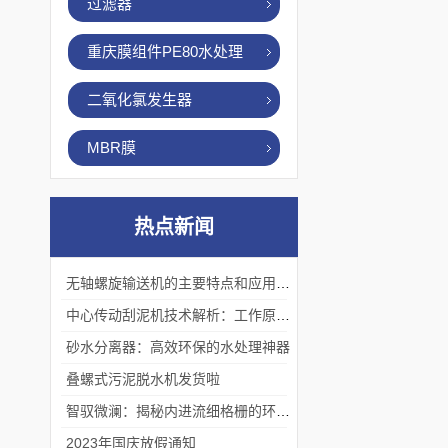
过滤器
重庆膜组件PE80水处理
二氧化氯发生器
MBR膜
热点新闻
无轴螺旋输送机的主要特点和应用优势
中心传动刮泥机技术解析：工作原理、优势及应用场景
砂水分离器：高效环保的水处理神器
叠螺式污泥脱水机发货啦
智驭微澜：揭秘内进流细格栅的环保艺术
2023年国庆放假通知