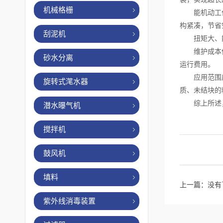
机械格栅
能机动工作：
构紧凑，节省
刮泥机
扭矩大、能耗
维护成本低：
砂水分离
运行费用。
应用范围广泛
旋转式滗水器
质、未结块的
综上所述，重
潜水曝气机
搅拌机
鼓风机
填料
上一篇：没有
紫外线消毒装置