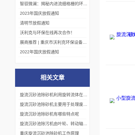
智驭微澜：揭秘内进流细格栅的环保艺术
2023年国庆放假通知
清明节放假通知
沃利克与环保在线再次合作！
展商推荐 | 重庆市沃利克环保设备有限公司邀您关注第四届中国长环会
2022年国庆放假通知
相关文章
旋流沉砂池除砂机利用旋转流体在离心力的作用下将颗粒物质从水中分离出来
旋流沉砂池除砂机主要用于处理废水中的悬浮物质和颗粒杂质
旋流沉砂池除砂机有哪些特点呢
旋流沉砂池除污机由叶轮、转动轴、电动机、减速器和提砂系统等部分组成。
重庆旋流沉砂池除砂机工作原理