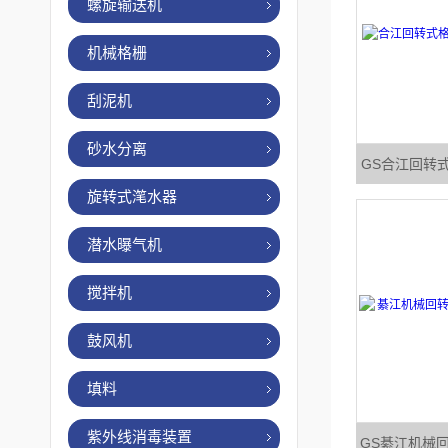
螺旋输送机
机械格栅
刮泥机
砂水分离
GS合江回转
旋转式滗水器
潜水曝气机
搅拌机
鼓风机
填料
紫外线消毒装置
GS綦江机械