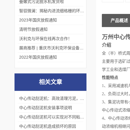
叠螺式污泥脱水机发货啦
智驭微澜：揭秘内进流细格栅的环保艺术
2023年国庆放假通知
产品概述
清明节放假通知
万州中心
沃利克与环保在线再次合作！
介绍
展商推荐 | 重庆市沃利克环保设备有限公司邀您关注第四届中国长环会
全（半）桥式
2022年国庆放假通知
主要用于选矿
学工业和选煤
性能特点
相关文章
1、采用减速机
2、负荷过大时
中心传动刮泥机：高效清理污泥，保障污水处理系统顺畅运行
3、集泥坑带有
中心传动刮泥机安装事项说明
中心传动式浓
中心传动刮泥机可以实现对不同粘度的物料进行混合和搅拌
4、
中心传动浓
中心传动刮泥机造成损坏的原因
动浓缩机相继