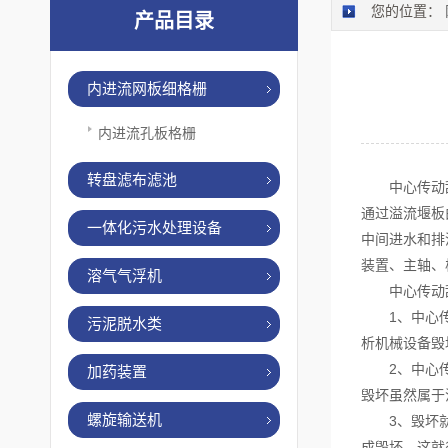
您的位置：
产品目录
内进流网板细格栅
内进流孔板格栅
转盘滤布滤池
中心传动刮泥
通过溢流堰板
一体化污水处理设备
中间进水和排
装置、主轴、
溶气气浮机
中心传动刮
1、中心传动
污泥脱水类
析机械设备毁
2、中心传动
加药装置
毁坏虽然属于
螺旋输送机
3、毁坏就中
成毁坏，这就