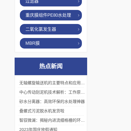
过滤器
重庆膜组件PE80水处理
二氧化氯发生器
MBR膜
热点新闻
无轴螺旋输送机的主要特点和应用优势
中心传动刮泥机技术解析：工作原理、优势及应用场景
砂水分离器：高效环保的水处理神器
叠螺式污泥脱水机发货啦
智驭微澜：揭秘内进流细格栅的环保艺术
2023年国庆放假通知