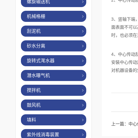
2、中心传动刮
螺旋输送机
机械格栅
3、竖轴下端
面表面不可以
刮泥机
时，也必须在
砂水分离
4、中心传动
旋转式滗水器
安裝中心传动
对机器设备的
潜水曝气机
搅拌机
鼓风机
填料
上一篇：
中心
紫外线消毒装置