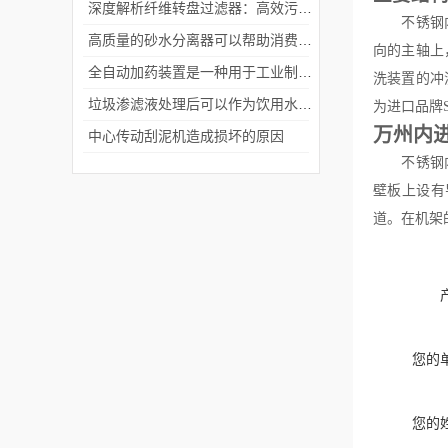
深度解析纤维转盘过滤器：高效污水处理的秘密
不锈钢内进
高质量的砂水分离器可以帮助消费者解决管道堵塞的常见问题
向的主轴上
全自动加药装置是一种用于工业制造中自动添加药剂的设备
洗装置的冲
垃圾渗滤液处理后可以作为饮用水吗？
为进口品牌
万州内
中心传动刮泥机造成损坏的原因
不锈钢内进
壁板上设有
道。在机架
您的
您的