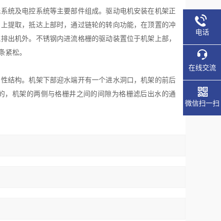
系统及电控系统等主要部件组成。驱动电机安装在机架正
向上提取，抵达上部时，通过链轮的转向功能，在顶置的冲
电话
流排出机外。不锈钢内进流格栅的驱动装置位于机架上部，
条紧松。
在线交流
性结构。机架下部迎水端开有一个进水洞口，机架的前后
的，机架的两侧与格栅井之间的间隙为格栅滤后出水的通
微信扫一扫