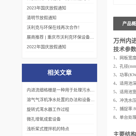
2023年国庆放假通知
清明节放假通知
产品概
沃利克与环保在线再次合作！
展商推荐 | 重庆市沃利克环保设备有限公司邀您关注第四届中国长环会
万州内
2022年国庆放假通知
技术参
1、网板宽度(m
2、孔径(mm)
相关文章
3、功率(KW):
4、适用池深(m
内进流细格栅是一种用于处理污水的固液分离设备
5、适用池宽(m
溶气气浮机净水处置的办法和设备调试步骤
6、冲洗水压(b
7、捕捉率:80
旋转式滗水器工作过程
8、单台处理量
微孔增氧成套设备
浅析桨式搅拌机的特点
主要结