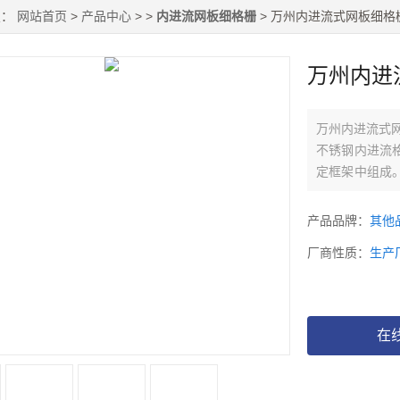
置：
网站首页
>
产品中心
> >
内进流网板细格栅
> 万州内进流式网板细格
万州内进
万州内进流式
不锈钢内进流
定框架中组成
侧的网板进行
产品品牌：
其他
厂商性质：
生产
在