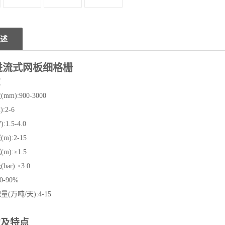
述
进流式网板细格栅
数
m):900-3000
:2-6
1.5-4.0
):2-15
):≥1.5
ar):≥3.0
-90%
(万吨/天):4-15
构及特点