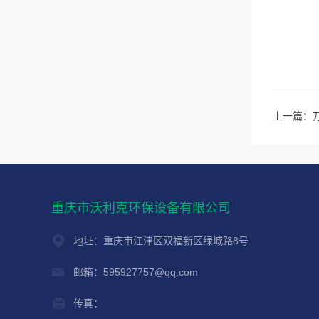
上一篇：
重庆市沃利克环保设备有限公司
地址：重庆市江津区双福新区绿城路8号
邮箱：595927757@qq.com
传真：