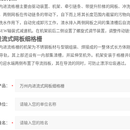
流格栅主要由驱动装置、机架、牵引链条、带提升阶梯的网板、冲洗
，两侧网板在传动链条的带动下，自下而上将其长度范围内截留的污物
洗水作用下，自动完成卸污工作，渣水排入两侧网板之间的集渣槽后自
SEW轴装式减速机。在机架前后二侧设置了螺旋式调节装置，调整传动链
进流式网板细格栅
流格栅的机架为不锈钢板材与型钢组装、焊接成的一整体式长方体刚
导轨，其上部还设有一内部集渣槽，并延伸至机外。机架安装于格栅井
的迎水端两侧布置了导流挡板，其在导流的同时，可防止漂浮垃圾通过。
产品：
单位：
姓名：