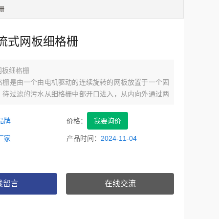
栅
流式网板细格栅
网板细格栅
格栅是由一个由电机驱动的连续旋转的网板放置于一个固
。待过滤的污水从细格栅中部开口进入，从内向外通过两
杂质过滤。
品牌
价格：
我要询价
厂家
产品时间：
2024-11-04
线留言
在线交流