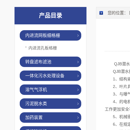
您的位置：
产品目录
内进流网板细格栅
内进流孔板格栅
转盘滤布滤池
QJB潜水
QJB潜水搅
一体化污水处理设备
1、结构紧
2、叶片具
溶气气浮机
3、与曝气
4、的电机绕
污泥脱水类
工作更加安全
5、机械密
加药装置
6、在规定的