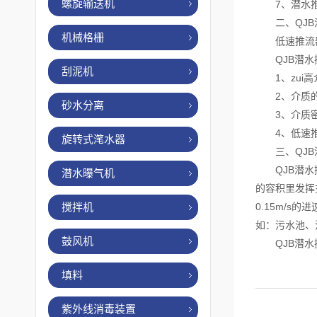
螺旋输送机
7、潜水推流
二、QJB
机械格栅
低速推流器
QJB潜水
刮泥机
1、zui高
2、介质的P
砂水分离
3、介质密度不
4、低速推流
旋转式滗水器
三、QJB
QJB潜水搅
潜水曝气机
的容积里发挥
搅拌机
0.15m/
如：污水池、
鼓风机
QJB潜水搅
填料
紫外线消毒装置