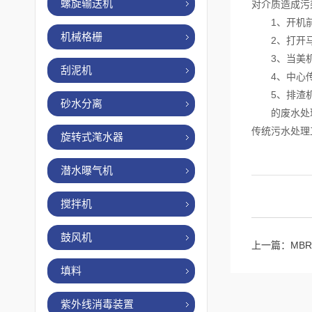
螺旋输送机
对介质造成污
1、开机前的
机械格栅
2、打开马
3、当美机
刮泥机
4、中心传
5、排渣机
砂水分离
的废水处理技
传统污水处理
旋转式滗水器
潜水曝气机
搅拌机
鼓风机
上一篇：
MB
填料
紫外线消毒装置