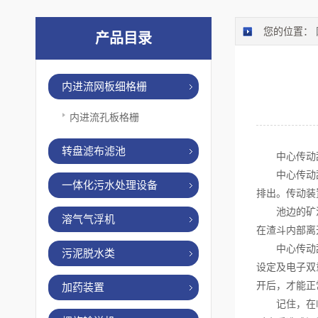
您的位置：
产品目录
内进流网板细格栅
内进流孔板格栅
转盘滤布滤池
中心传动刮
中心传动刮泥
一体化污水处理设备
排出。传动装
池边的矿渣刮
溶气气浮机
在渣斗内部离
中心传动刮泥
污泥脱水类
设定及电子双
开后，才能正
加药装置
记住，在临时