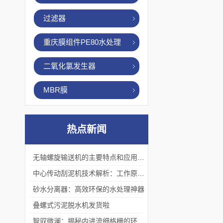
过滤器
重庆膜组件PE80水处理
二氧化氯发生器
MBR膜
热点新闻
无轴螺旋输送机的主要特点和应用优势
中心传动刮泥机技术解析：工作原理、优势及应用场景
砂水分离器：高效环保的水处理神器
叠螺式污泥脱水机发货啦
智驭微澜：揭秘内进流细格栅的环保艺术