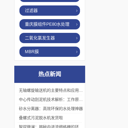
过滤器
重庆膜组件PE80水处理
二氧化氯发生器
MBR膜
热点新闻
无轴螺旋输送机的主要特点和应用优势
中心传动刮泥机技术解析：工作原理、优势及应用场景
砂水分离器：高效环保的水处理神器
叠螺式污泥脱水机发货啦
智驭微澜：揭秘内进流细格栅的环保艺术