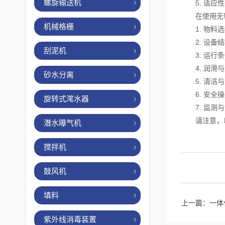
螺旋输送机
5. 适应性
在使用无轴
机械格栅
1. 物料选
2. 设备结
刮泥机
3. 运行条
4. 润滑与
砂水分离
5. 清洁与
6. 安全操
旋转式滗水器
7. 监测与
请注意，以
潜水曝气机
搅拌机
鼓风机
填料
上一篇：
一体
紫外线消毒装置