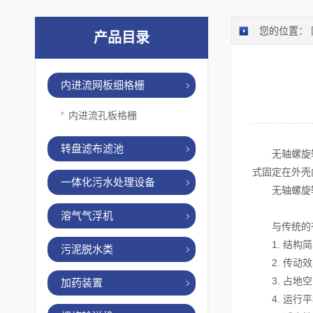
您的位置：
产品目录
内进流网板细格栅
内进流孔板格栅
转盘滤布滤池
无轴螺旋输送
式固定在外壳
一体化污水处理设备
无轴螺旋输
溶气气浮机
与传统的有
1. 结构简
污泥脱水类
2. 传动效
3. 占地空
加药装置
4. 运行平