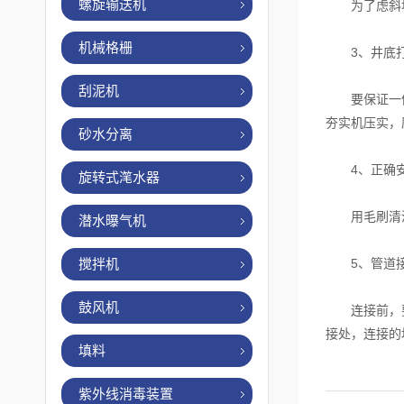
螺旋输送机
为了虑斜坡的
机械格栅
3、井底打
刮泥机
要保证一体化
夯实机压实，
砂水分离
4、正确安
旋转式滗水器
用毛刷清洁水
潜水曝气机
搅拌机
5、管道接
鼓风机
连接前，要在
接处，连接的
填料
紫外线消毒装置