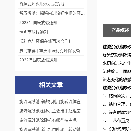
叠螺式污泥脱水机发货啦
智驭微澜：揭秘内进流细格栅的环保艺术
2023年国庆放假通知
产品概述
清明节放假通知
沃利克与环保在线再次合作！
旋流沉砂池除
展商推荐 | 重庆市沃利克环保设备有限公司邀您关注第四届中国长环会
旋流沉砂池除污
2022年国庆放假通知
水切向进入产
沉砂效果，而
流态变化的敏
相关文章
旋流沉砂池除
1、结构紧凑，
旋流沉砂池除砂机利用旋转流体在离心力的作用下将颗粒物质从水中分离出来
2、结构合理，
旋流沉砂池除砂机主要用于处理废水中的悬浮物质和颗粒杂质
3、设备耐腐蚀
旋流沉砂池除砂机有哪些特点呢
4、工艺布置灵
5、沉砂效果好
旋流沉砂池除污机由叶轮、转动轴、电动机、减速器和提砂系统等部分组成。