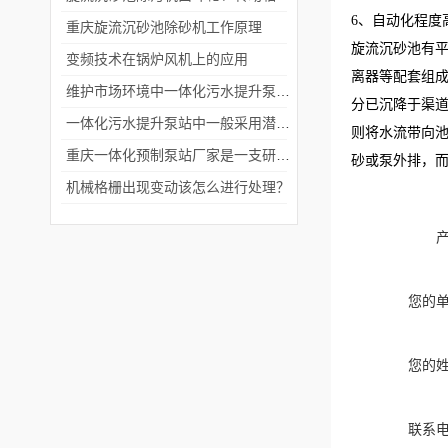
6、自动化程度
重庆旋流沉砂池除砂机工作原理
旋流沉砂池有
变频技术在锅炉风机上的应用
离器等配套组
维护市场环境中一体化污水提升泵站具备重要的意义
分已沉降于渠道
一体化污水提升泵站中一般采用潜水排污泵或者离心泵
则将水流带向
重庆一体化预制泵站厂家是一支研发队伍
砂或泵外排，
机械格栅出现变动该怎么进行处理？
您的
您的
联系