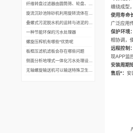
纤维转盘过滤器由圆筒筛、轮盘、软化器等配套设施构成。
缠绕成型
旋流沉砂池除砂机利用旋转流体在离心力的作用下将颗粒物质从水中分离出来
使用寿命
叠螺式污泥脱水机的运转与进泥的含水率有关
广泛应用
保护环境
一种节能环保的污水处理器
相协调，
螺旋压榨机有哪些*优势呢
远程控制
板框压滤机滤板会存在哪些问题
现APP
侧面分析地埋式一体化污水处理设备发展趋势
安装周期
无轴螺旋输送机可以输送特殊卫生要求的物料
售后*：
安