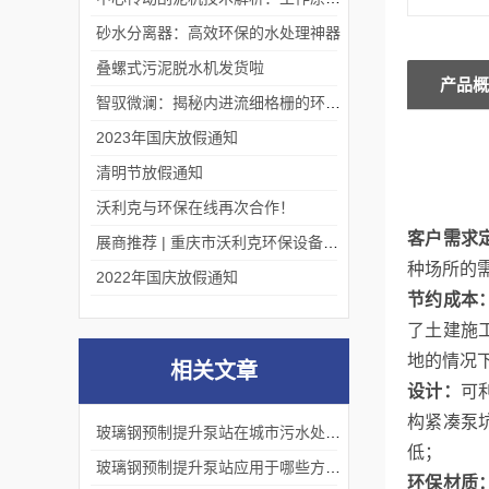
砂水分离器：高效环保的水处理神器
叠螺式污泥脱水机发货啦
产品概
智驭微澜：揭秘内进流细格栅的环保艺术
2023年国庆放假通知
清明节放假通知
沃利克与环保在线再次合作！
客户需求
展商推荐 | 重庆市沃利克环保设备有限公司邀您关注第四届中国长环会
种场所的
2022年国庆放假通知
节约成本
了土建施
地的情况
相关文章
设计：
可
构紧凑泵
玻璃钢预制提升泵站在城市污水处理中的应用，有哪些优点？
低；
玻璃钢预制提升泵站应用于哪些方面？
环保材质