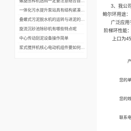
螺旋压榨机选购一定要注意结合自身的情况来进行定机
3、我公司
一体化污水提升泵站具有结构紧凑和安装便捷的特点
鲍尔环用途：
叠螺式污泥脱水机的运转与进泥的含水率有关
广泛应用于
旋流沉砂池除砂机有哪些特点呢
阶梯环性能
中心传动刮泥设备操作简单
上口为45度
浆式搅拌机核心电动机组件要如何选择?
您的
您的
联系