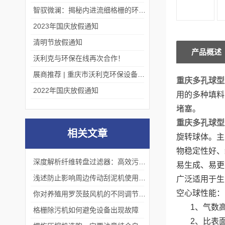
智驭微澜：揭秘内进流细格栅的环保艺术
2023年国庆放假通知
清明节放假通知
产品概述
沃利克与环保在线再次合作！
展商推荐 | 重庆市沃利克环保设备有限公司邀您关注第四届中国长环会
重庆多孔球型
2022年国庆放假通知
用的多种填料
堵塞。
重庆多孔球型
相关文章
旋转球体。主
物稳定性好、
深度解析纤维转盘过滤器：高效污水处理的秘密
易生成、易更
浅述防止影响周边传动刮泥机使用效果的方法
广泛适用于生
空心球性能：
你对养殖用罗茨鼓风机的不同调节方式真的了解么
1、气数高
格栅除污机如何避免设备出现故障
2、比表面