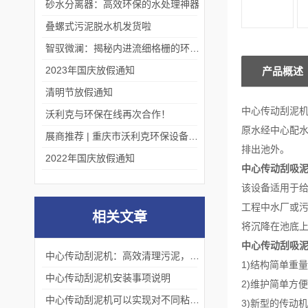
砂水分离器：高效环保的水处理神器
叠螺式污泥脱水机发货啦
智驭微澜：揭秘内进流细格栅的环保艺术
2023年国庆放假通知
产品概述
清明节放假通知
中心传动刮泥
沃利克与环保在线再次合作！
原水经中心配
展商推荐 | 重庆市沃利克环保设备有限公司邀您关注第四届中国长环会
排出池外。
2022年国庆放假通知
中心传动刮吸
该设备适用于给
工程中水厂或污
相关文章
将沉降在池底
中心传动刮吸
中心传动刮泥机：高效清理污泥，保障污水处理系统顺畅运行
1)结构简单重
中心传动刮泥机安装事项说明
2)维护简单方
中心传动刮泥机可以实现对不同粘度的物料进行混合和搅拌
3)新型的传动