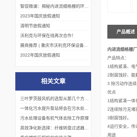
智驭微澜：揭秘内进流细格栅的环保艺术
2023年国庆放假通知
清明节放假通知
产品概述
沃利克与环保在线再次合作！
展商推荐 | 重庆市沃利克环保设备有限公司邀您关注第四届中国长环会
内进流细格栅
2022年国庆放假通知
产品特点：
1结构紧凑、电
2耐腐蚀好、能
相关文章
3 除污动作连
优点
三叶罗茨鼓风机的选型从那几个方面下手
1结构紧凑一体
一体化污水提升泵站将会在污水处理领域发挥更加重要的作用
2连续除污无堵
3耐腐蚀好。
污水处理设备有机气体去除工作原理
4运行安全，传
高效净化新选择：纤维转盘过滤器领环保过滤技术
用途