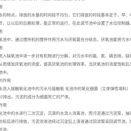
用
水的特点，排放的水量的时间段不均匀，它们排放的时段基本定于，早、
节，让以后的后期处理，能正常的运行，在此调节池中设置了水位控制器
用
氧池中，通过搅拌机的搅拌作用污水与厌氧菌充分结合。厌氧池能将污水
用
流入缺氧池中进一步对有机物进行分解，对污水中的氨、氮、磷去除，缺
从而增加厌氧池的浓度，提高厌氧池的处理效率，当厌氧池的浓度饱和后
池中。
的作用
水流入接触氧化池中的污水与接触氧 化池中的氧化细菌（立体弹性填料）
O2排出。污泥的成分为细菌死亡的尸体。
作用
化池中的水进行二次沉淀，沉清的水流入消毒池，而污泥通过污泥泵，抽
达标后进行排放，污泥浓液池经过沉淀后上清液通过回流管返回调节池，
节池。