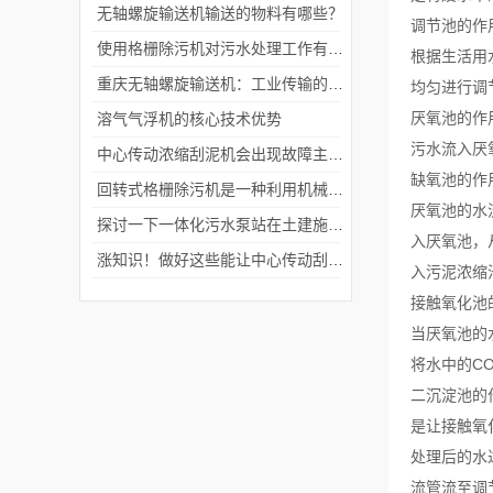
无轴螺旋输送机输送的物料有哪些？
调节池的作
使用格栅除污机对污水处理工作有哪些好处?
根据生活用
重庆无轴螺旋输送机：工业传输的创新力量
均匀进行调
厌氧池的作
溶气气浮机的核心技术优势
污水流入厌
中心传动浓缩刮泥机会出现故障主要是因为噪音和温度问题
缺氧池的作
回转式格栅除污机是一种利用机械原理来清除污水中固体物的设备
厌氧池的水
探讨一下一体化污水泵站在土建施工时的注意事项
入厌氧池，
涨知识！做好这些能让中心传动刮泥机使用更长久
入污泥浓缩
接触氧化池
当厌氧池的
将水中的C
二沉淀池的
是让接触氧
处理后的水
流管流至调