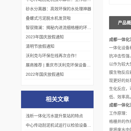
砂水分离器：高效环保的水处理神器
叠螺式污泥脱水机发货啦
产品概
智驭微澜：揭秘内进流细格栅的环保艺术
2023年国庆放假通知
成都一体化
清明节放假通知
一体化设备
沃利克与环保在线再次合作！
抗冲击性强
以作为较大
展商推荐 | 重庆市沃利克环保设备有限公司邀您关注第四届中国长环会
膜生物反应
2022年国庆放假通知
现更好的处
生化反应，
低、效率高
相关文章
成都一体化
工作原理：
浅析一体化污水提升泵站的特点
格栅井的作
中心传动刮泥机试运行以检验设备的工作效率
是将废水中