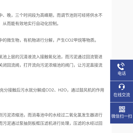
中、晚，三个时间段为高峰期，而调节池则可经将供水不
，从而能有效地实行自动化控制。
中的微生物，有机物进行分解，产生CO2甲烷等物质。
氧池上层的沉清液流入接触氧化池，而污泥通过回流管进
关闭回流阀，打开流向污泥浓缩池的阀门，让污泥直接流
电话
充分接触后污水就分解成CO2、H2O，通过鼓风机的作用
在线交流
到污泥浓缩池，而消毒池中的水经过二氧化氯发生器进行
微信扫一扫
而污泥通过泵抽到板框压滤机进行处理，压滤的水经过回