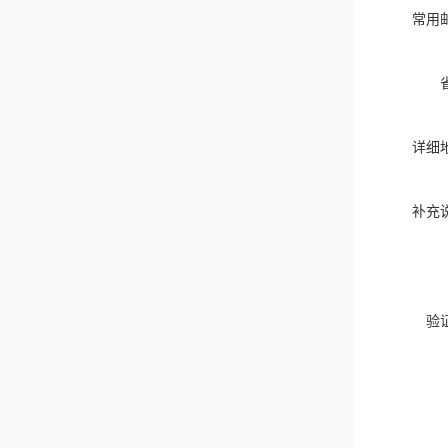
常用
详细
补充
验