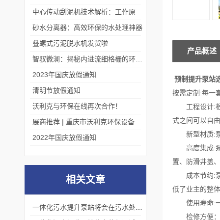
中心传动刮泥机技术解析：工作原理、优势及应用场景
砂水分离器：高效环保的水处理神器
叠螺式污泥脱水机发货啦
产品概述
智驭微澜：揭秘内进流细格栅的环保艺术
2023年国庆放假通知
预制提升泵站
清明节放假通知
按需定制:每一
沃利克与环保在线再次合作！
工程设计:根据
式之间可以自
展商推荐 | 重庆市沃利克环保设备有限公司邀您关注第四届中国长环会
新型材质:泵
2022年国庆放假通知
高度集成:泵
置、防滑井盖
成本节约:泵
相关文章
低了业主的整
使用寿命:一体
一体化污水提升泵站将会在污水处理领域发挥更加重要的作用
检修方便：水