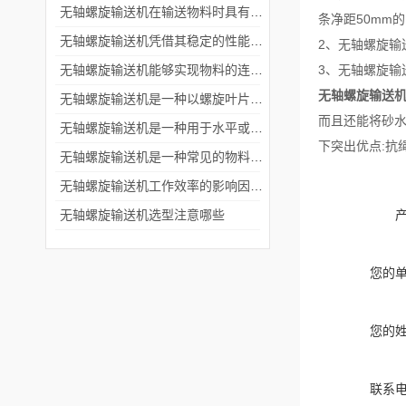
无轴螺旋输送机在输送物料时具有更大的灵活性和适应性
条净距50mm
无轴螺旋输送机凭借其稳定的性能和高效的工作能力赢得用户的青睐
2、无轴螺旋
无轴螺旋输送机能够实现物料的连续输送
3、无轴螺旋
无轴螺旋输送
无轴螺旋输送机是一种以螺旋叶片为工作元件的输送设备
而且还能将砂
无轴螺旋输送机是一种用于水平或倾斜运输物料的设备
下突出优点:抗
无轴螺旋输送机是一种常见的物料输送设备
无轴螺旋输送机工作效率的影响因素有哪些？
无轴螺旋输送机选型注意哪些
您的
您的
联系