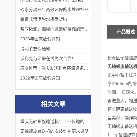
砂水分离器：高效环保的水处理神器
叠螺式污泥脱水机发货啦
智驭微澜：揭秘内进流细格栅的环保艺术
产品概述
2023年国庆放假通知
清明节放假通知
长寿区无轴螺
沃利克与环保在线再次合作！
无轴螺旋输送
展商推荐 | 重庆市沃利克环保设备有限公司邀您关注第四届中国长环会
无中心轴干扰,
2022年国庆放假通知
净距50mm的
泄漏。 扭距大
输送量大。输送
相关文章
超长距离输送
型美观，操作
重庆无轴螺旋输送机：工业传输的创新力量
无轴螺旋输送
无轴螺旋输送机的安装维护要求说明
1、无轴螺旋输