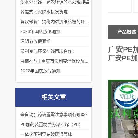
砂水分离器：高效环保的水处理神器
叠螺式污泥脱水机发货啦
智驭微澜：揭秘内进流细格栅的环保艺术
2023年国庆放假通知
产品概述
清明节放假通知
广安PE
沃利克与环保在线再次合作！
广安PE
展商推荐 | 重庆市沃利克环保设备有限公司邀您关注第四届中国长环会
2022年国庆放假通知
相关文章
全自动加药装置需注意事项有哪些？
PE加药装置材质为聚乙烯（PE）
一体化预制泵站玻璃钢筒体