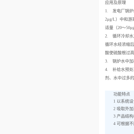
应用及原理
1. 发电厂锅
2μg/L）中
适量（20～5
2. 循环冷却
循环水经浓缩
酸使硫酸根过
3. 锅炉水中
4. 补给水预
剂、水中过多
功
能特点
1
以系统设
2
吸取外加
3
产品结构
4
可根据不