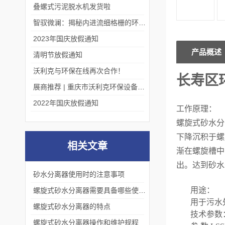
叠螺式污泥脱水机发货啦
智驭微澜：揭秘内进流细格栅的环保艺术
2023年国庆放假通知
产品概述
清明节放假通知
沃利克与环保在线再次合作！
长寿区
展商推荐 | 重庆市沃利克环保设备有限公司邀您关注第四届中国长环会
2022年国庆放假通知
工作原理
：
螺旋式砂水分
下降沉积于螺
相关文章
渐在螺旋槽中
出。达到砂水
砂水分离器使用时的注意事项
用途
：
螺旋式砂水分离器需要具备哪些使用条件
用于污水
螺旋式砂水分离器的特点
技术参数
螺旋式砂水分离器操作和维护规程