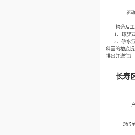
驱动
构造及工
1、螺旋
2、砂水
斜置的槽底提
排出并送往厂
长寿
您的