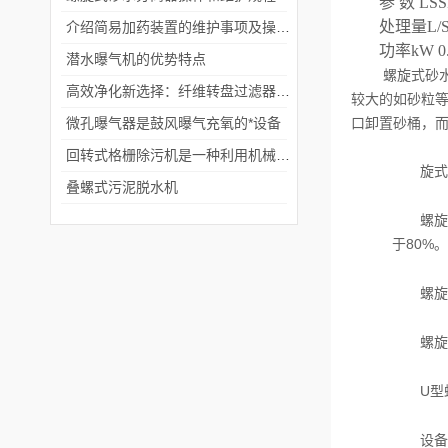
参
数
LSSF
处理量
L/
介绍简易加药装置的维护事项及操作注意事项
功率
kW 0.
潜水曝气机的优势特点
螺旋式砂
高效净化新选择：纤维转盘过滤器领环保过滤技术
较大的如砂粒
微孔曝气器是鼓风曝气充氧的*设备
口卸置砂桶，
回转式格栅除污机是一种利用机械原理来清除污水中固体物的设备
旋式
叠螺式污泥脱水机
螺旋
于80%。
螺旋
螺旋
U型
设备