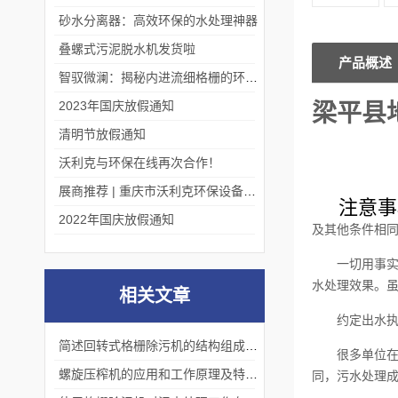
砂水分离器：高效环保的水处理神器
叠螺式污泥脱水机发货啦
产品概述
智驭微澜：揭秘内进流细格栅的环保艺术
2023年国庆放假通知
梁平县
清明节放假通知
沃利克与环保在线再次合作！
展商推荐 | 重庆市沃利克环保设备有限公司邀您关注第四届中国长环会
注意事
2022年国庆放假通知
及其他条件相
一切用事
水处理效果。
相关文章
约定出水
简述回转式格栅除污机的结构组成是怎样的
很多单位
螺旋压榨机的应用和工作原理及特点有哪些
同，污水处理