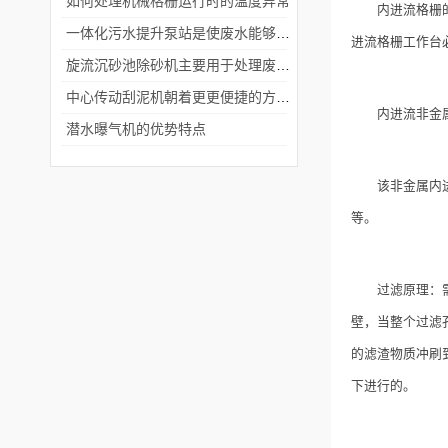
如何处理机械格栅运行时的温度异常
内进流格栅的
一体化污水提升泵站是使废水能够流入污水处理厂进行处理
进流格栅工作台
旋流沉砂池除砂机主要用于处理废水中的悬浮物质和颗粒杂质
中心传动刮泥机朝着更更便捷的方向发展
内进流非金
潜水曝气机的优势特点
该非金属内
等。
过滤原理：
壁，当整个过滤
的滤渣物质冲刷
下进行的。