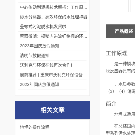
中心传动刮泥机技术解析：工作原理、优势及应用场景
砂水分离器：高效环保的水处理神器
叠螺式污泥脱水机发货啦
产品概述
智驭微澜：揭秘内进流细格栅的环保艺术
2023年国庆放假通知
工作原理
清明节放假通知
是一种模
沃利克与环保在线再次合作！
膜反应器具有
展商推荐 | 重庆市沃利克环保设备有限公司邀您关注第四届中国长环会
，水质参数
2022年国庆放假通知
（3）（4）消
简介
相关文章
地埋式适
在总结国
地埋的操作流程
型系列污水处