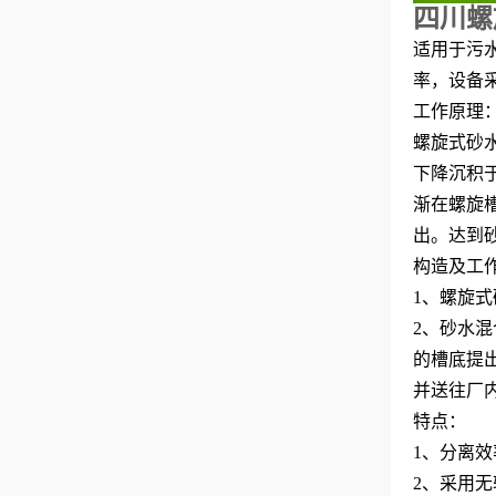
四川螺
适用于污
率，设备
工作原理
螺旋式砂
下降沉积
渐在螺旋
出。达到
构造及工
1、螺旋
2、砂水
的槽底提
并送往厂
特点
：
1、分离效
2、采用无