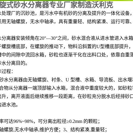
旋式砂水分离器专业厂家制造沃利克
水处理厂的沉砂池，是污水中有机砂的分离及提升的一体化设备
采用无轴螺旋，无水中轴承，具有重量轻、结构紧凑、运行可靠
：
水分离器安装倾角在
20°—30°之间，砂水混合液从进水管进入
于螺旋槽底部，在螺旋的推动下，物料沿斜置的U型槽底部提升
槽中的间隙中流回水箱，砂粒也逐渐干化在出料口处，依靠自重
砂水分离目的。
作过程
：
式砂水分离器由无轴螺旋、衬条、U 型槽、水箱、导流板、出水
混合物从分离器一端顶部输入水箱，混合液中重度较大的，如砂
出升，离开液面后继续推移一段距离，在砂粒充分脱水后经排砂
内进水池。
率可达96%~98%，可分离出粒径≥0.2mm 的颗粒；
轴螺旋,无水中轴承,维护方便；3、结构紧凑,重量轻；