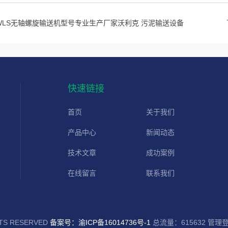
WLS无轴螺旋输送机型号专业生产厂家沃利克 污泥输送设备
快速链接
首页
关于我们
产品中心
新闻动态
技术文章
成功案例
在线留言
联系我们
S RESERVED
备案号：渝ICP备16014736号-1
总流量：615632
管理