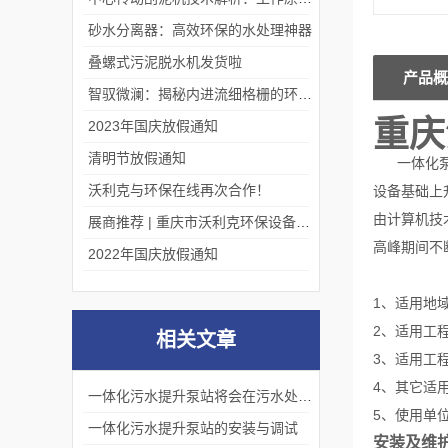
砂水分离器：高效环保的水处理神器
叠螺式污泥脱水机发货啦
产品概
智驭微澜：揭秘内进流细格栅的环保艺术
重庆
2023年国庆放假通知
清明节放假通知
一体化泵站
沃利克与环保在线再次合作！
设备基础上
由计算机技
展商推荐 | 重庆市沃利克环保设备有限公司邀您关注第四届中国长环会
高峰期间不
2022年国庆放假通知
1、适用地
2、适用工
相关文章
3、适用工
4、其它适
一体化污水提升泵站将会在污水处理领域发挥更加重要的作用
5、使用单
一体化污水提升泵站的安装与调试
安装及维