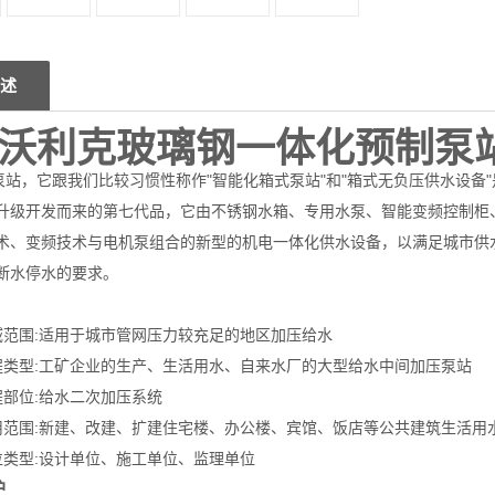
述
沃利克玻璃钢一体化预制泵
，它跟我们比较习惯性称作"智能化箱式泵站"和"箱式无负压供水设备
升级开发而来的第七代品，它由不锈钢水箱、专用水泵、智能变频控制柜
术、变频技术与电机泵组合的新型的机电一体化供水设备，以满足城市供
断水停水的要求。
域范围:适用于城市管网压力较充足的地区加压给水
程类型:工矿企业的生产、生活用水、自来水厂的大型给水中间加压泵站
程部位:给水二次加压系统
用范围:新建、改建、扩建住宅楼、办公楼、宾馆、饭店等公共建筑生活用水
位类型:设计单位、施工单位、监理单位
护