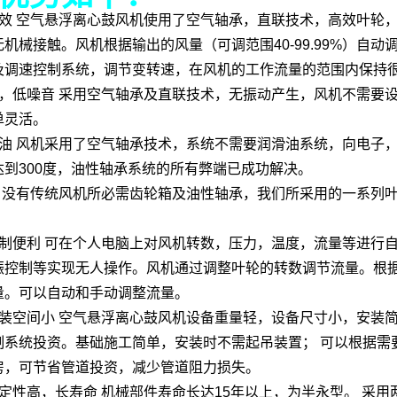
高效 空气悬浮离心鼓风机使用了空气轴承，直联技术，高效叶轮
机械接触。风机根据输出的风量（可调范围40-99.99%）自
及调速控制系统，调节变转速，在风机的工作流量的范围内保持
动，低噪音 采用空气轴承及直联技术，无振动产生，风机不需要
单灵活。
滑油 风机采用了空气轴承技术，系统不需要润滑油系统，向电子
达到300度，油性轴承系统的所有弊端已成功解决。
养 没有传统风机所必需齿轮箱及油性轴承，我们所采用的一系列
控制便利 可在个人电脑上对风机转数，压力，温度，流量等进行
振控制等实现无人操作。风机通过调整叶轮的转数调节流量。根
量。可以自动和手动调整流量。
安装空间小 空气悬浮离心鼓风机设备重量轻，设备尺寸小，安装
制系统投资。基础施工简单，安装时不需起吊装置； 可以根据需
房，可节省管道投资，减少管道阻力损失。
定性高，长寿命 机械部件寿命长达15年以上，为半永型。 采用