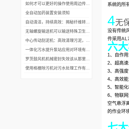
如何才可以更好的操作使用周边传动刮泥机
系统的所
全自动加药装置安装须知
4
无
自动清洁，持续高效：揭秘纤维转盘过滤器的魅力
没有传统
无轴螺旋输送机可以输送特殊卫生要求的物料
件采用A
中心传动刮泥机：高效清理污泥，保障污水处理系统顺畅运行
六大
一体化污水提升泵站应用对环境有哪些要求？
1、自作
罗茨鼓风机机械密封失效该从那里入手检查
2、超高
使用格栅除污机对污水处理工作有哪些好处?
3、高强度
4、高效
5、智能化
6、物联
空气悬浮
的作业环
七大