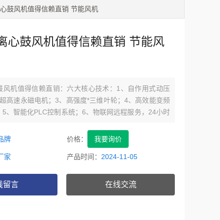
浮离心鼓风机值得信赖直销 节能风机
离心鼓风机值得信赖直销 节能风
鼓风机值得信赖直销：六大核心技术：1、自作用式动压
超高速永磁电机；3、高强度*三维叶轮；4、高效能变频
5、智能化PLC控制系统；6、物联网远程服务，24小时
理；
品牌
价格：
我要询价
厂家
产品时间：
2024-11-05
线留言
在线交流