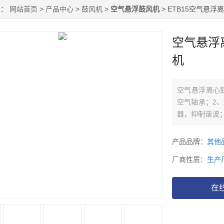
置：
网站首页
>
产品中心
>
鼓风机
>
空气悬浮鼓风机
> ETB15空气悬
空气悬浮
机
空气悬浮离心
空气轴承；2、
器，抑制谐波；
无人化职守管
产品品牌：
其他
厂商性质：
生产
在