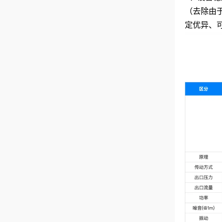
（去除由
定优异、