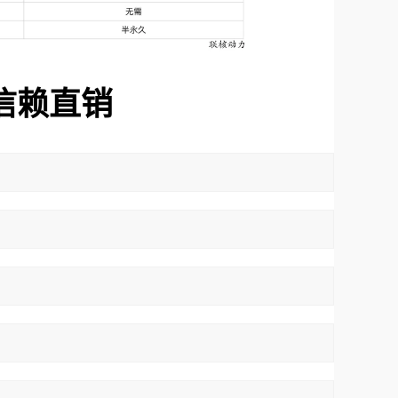
信赖
直销