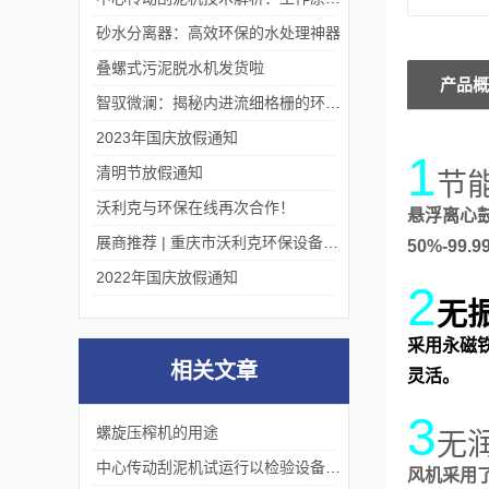
砂水分离器：高效环保的水处理神器
叠螺式污泥脱水机发货啦
产品概
智驭微澜：揭秘内进流细格栅的环保艺术
2023年国庆放假通知
1
清明节放假通知
节
沃利克与环保在线再次合作！
悬浮离心
展商推荐 | 重庆市沃利克环保设备有限公司邀您关注第四届中国长环会
50%-9
2022年国庆放假通知
2
无
采用永磁
相关文章
灵活。
3
螺旋压榨机的用途
无
中心传动刮泥机试运行以检验设备的工作效率
风机采用