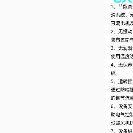
1、节能
滑系统，无
直流电机
2、无振
装布置简
3、无润
使用温度
4、无保
统。
5、运转
通过防喘
的调节流
6、设备
助电气控
设鼓风机
7、设备稳