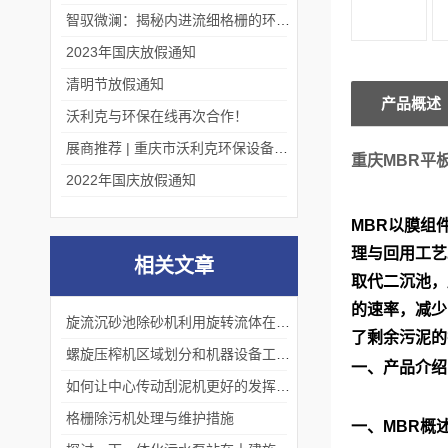
智驭微澜：揭秘内进流细格栅的环保艺术
2023年国庆放假通知
清明节放假通知
产品概述
沃利克与环保在线再次合作！
展商推荐 | 重庆市沃利克环保设备有限公司邀您关注第四届中国长环会
重庆MBR平
2022年国庆放假通知
MBR
以膜组
理与回用工艺
相关文章
取代二沉池，
的速率，减少
旋流沉砂池除砂机利用旋转流体在离心力的作用下将颗粒物质从水中分离出来
了剩余污泥的
螺旋压榨机区域划分和机器设备工作原理
一、产品介绍
如何让中心传动刮泥机更好的发挥自己的作用
格栅除污机处理与维护措施
一、
MBR
概