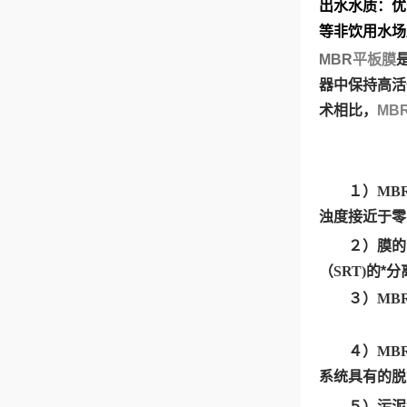
出水水质：优
等非饮用水场
MBR
平板膜
器中保持高活
术相比，
MB
１）
MB
浊度接近于零
２）膜的高
（
SRT)
的*
３）
MB
４）
MB
系统具有的脱
５）污泥龄