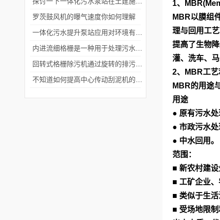
探讨一下一体化污水泵站在土建施工时的注意事项
1
、
MBR(Memb
罗茨鼓风机的曝气速度你如何理解
MBR
以膜组
理与回用工艺
一体化污水提升泵站应用对环境有哪些要求？
提高了生物降
内进流细格栅是一种用于处理污水的固液分离设备
灌、洗车、马
回转式格栅除污机通过旋转的排污栅板将污水中的杂质和固体颗粒隔离出来
2
、
MBR
工艺
不知道如何提高中心传动刮泥机的使用效率？
MBR
的用途
用途
●
原有污水处
●
市政污水处
●
中水回用。
范围：
■
新农村建设
■
工矿企业、
■
类似于生活
■
受场地限制