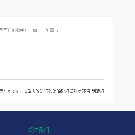
写阿拉伯数字），如：三加四=7
篇：
XLCS-180重庆旋流沉砂池除砂机沃利克环保 刮泥机
关注我们