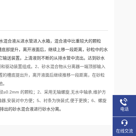
，砂水混合液从进水管进入水箱，混合液中比重较大的颗粒
槽底部提升，离开液面后，继续上移一段距离，砂粒中的水
它输送装置。上清液则不断的从排水管中流出。达到砂水
堰和驱动装置组成。2、砂水混合物从分离器一端顶部输入
置的槽底提出升，离开液面后继续推移一段距离，在砂粒
池。
≥0.2mm 的颗粒；2、采用无轴螺旋,无水中轴承,维护方
轴器,安装对中方便；5、衬条为快装式,便于更换；6、螺旋
电话
排出的砂水混合液进行砂水分离。
在线交流