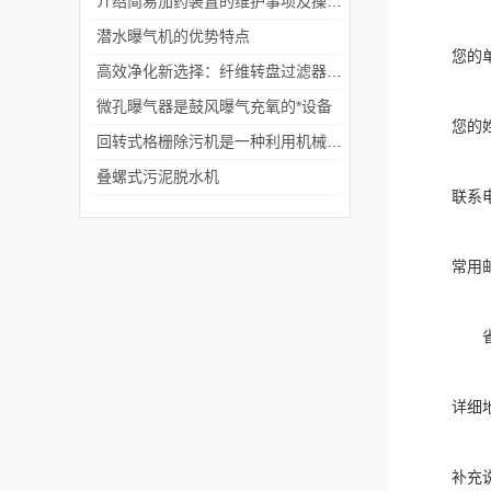
介绍简易加药装置的维护事项及操作注意事项
潜水曝气机的优势特点
您的
高效净化新选择：纤维转盘过滤器领环保过滤技术
微孔曝气器是鼓风曝气充氧的*设备
您的
回转式格栅除污机是一种利用机械原理来清除污水中固体物的设备
叠螺式污泥脱水机
联系
常用
详细
补充