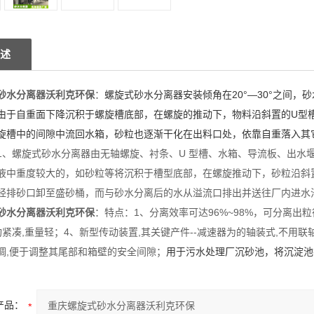
述
砂水分离器沃利克环保
：
螺旋式砂水分离器安装倾角在20°—30°之间
由于自重面下降沉积于螺旋槽底部，在螺旋的推动下，物料沿斜置的U型
旋槽中的间隙中流回水箱，砂粒也逐渐干化在出料口处，依靠自重落入其
1、螺旋式砂水分离器由无轴螺旋、衬条、U 型槽、水箱、导流板、出水
液中重度较大的，如砂粒等将沉积于槽型底部，在螺旋推动下，砂粒沿斜
经排砂口卸至盛砂桶，而与砂水分离后的水从溢流口排出并送往厂内进水
砂水分离器沃利克环保
：特点：1、分离效率可达96%~98%，可分离出粒径
构紧凑,重量轻；4、新型传动装置,其关键产件--减速器为的轴装式,不用联
调,便于调整其尾部和箱壁的安全间隙；
用于污水处理厂沉砂池，将沉淀池
产品：