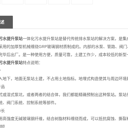
述
污水提升泵站
一体化污水提升泵站是替代传统排水泵站的解决方案，是集
采用的加厚型机械缠绕GRP玻璃钢材质制成的。内部的水泵、管路、阀
完毕后出厂。是一种使用方便，质量可靠，土建工作少，成本较低的新型
污水提升泵站
特点说明：
少
入地下，地面无泵站土建，不占用土地指标。地埋式构造使其与周边环境
产品
式或湿式泵坑，或者两者的结合体，我们都能精确预制出这种泵站。泵站
统、阀门系统、控制系统等部件。
命长
用高强度无碱玻璃钢纤维，结合树脂材料缠绕而成，可以抵抗腐蚀、撕裂
期短