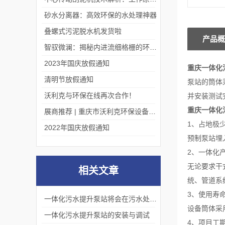
砂水分离器：高效环保的水处理神器
叠螺式污泥脱水机发货啦
产品概
智驭微澜：揭秘内进流细格栅的环保艺术
2023年国庆放假通知
重庆一体化
清明节放假通知
泵站的筒体
沃利克与环保在线再次合作！
并安装测试
重庆一体化
展商推荐 | 重庆市沃利克环保设备有限公司邀您关注第四届中国长环会
1、占地极
2022年国庆放假通知
预制泵站埋
2、一体化
无论要求干
相关文章
统、管道系
3、使用寿
一体化污水提升泵站将会在污水处理领域发挥更加重要的作用
设备筒体采
一体化污水提升泵站的安装与调试
4、项目工