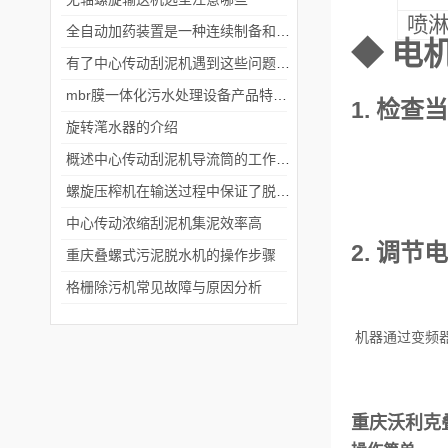
喷
全自动加药装置是一种连续制备和加药聚合物溶液的装置
◆
电
有了中心传动刮泥机遇到这些问题就能迎刃而解
mbr膜一体化污水处理设备产品特点说明
1.
检查当
旋转滗水器的介绍
概述中心传动刮泥机导流筒的工作流程及刮臂的形式
螺旋压榨机在输送过程中保证了脱水效果的均匀性和高效性
中心传动浓缩刮泥机集泥效率高
2.
调节电
重庆叠螺式污泥脱水机的操作步骤
格栅除污机常见故障与原因分析
机器通过变频
重庆沃利克