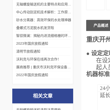
无轴螺旋输送机的主要特点和应用优势
中心传动刮泥机技术解析：工作原理、优势及应用场景
砂水分离器：高效环保的水处理神器
产品概述
叠螺式污泥脱水机发货啦
智驭微澜：揭秘内进流细格栅的环保艺术
重庆开
2023年国庆放假通知
清明节放假通知
设定定
●
沃利克与环保在线再次合作！
在设
起人
展商推荐 | 重庆市沃利克环保设备有限公司邀您关注第四届中国长环会
机器标准
2022年国庆放假通知
24
延
相关文章
无轴螺旋输送机选型注意哪些