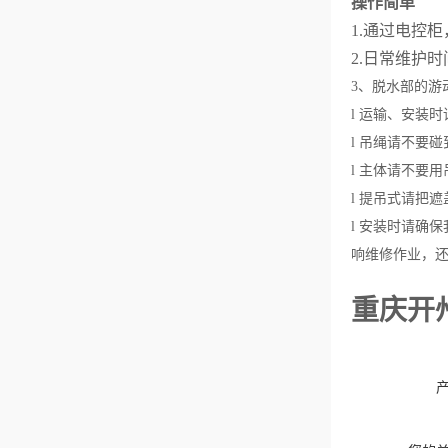
操作简单
1.
通过电控柜
2.
日常维护时
3、脱水部的
l 运输、安装
l 吊绳请不要
l 主体请不要
l 提吊式请把
l 安装时请确
响维修作业，
重庆开