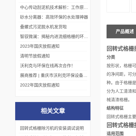
中心传动刮泥机技术解析：工作原理、优势及应用场景
砂水分离器：高效环保的水处理神器
叠螺式污泥脱水机发货啦
产品概述
智驭微澜：揭秘内进流细格栅的环保艺术
2023年国庆放假通知
回转式格栅
清明节放假通知
分类
沃利克与环保在线再次合作！
按形状，格栅
的净间距，可分为
展商推荐 | 重庆市沃利克环保设备有限公司邀您关注第四届中国长环会
种。由于格栅
2022年国庆放假通知
分为人工清渣和
械清渣格栅。
结构特征
相关文章
回转式格栅主
回转式格栅
回转式格栅除污机的安装调试说明
适用范围