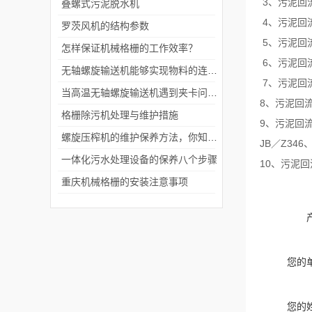
3
、污泥回
叠螺式污泥脱水机
4
、污泥回
罗茨风机的结构参数
5
、污泥回
怎样保证机械格栅的工作效率？
6
、污泥回
无轴螺旋输送机能够实现物料的连续输送
7
、污泥回
当高温无轴螺旋输送机遇到夹卡问题该如何解决
8
、污泥回
格栅除污机处理与维护措施
9
、污泥回
螺旋压榨机的维护保养方法，你知道吗
JB
Z346
／
一体化污水处理设备的保养八个步骤
10
、污泥回
重庆机械格栅的安装注意事项
您的
您的