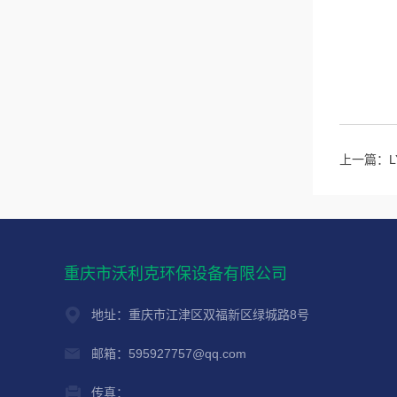
上一篇：
重庆市沃利克环保设备有限公司
地址：重庆市江津区双福新区绿城路8号
邮箱：595927757@qq.com
传真：