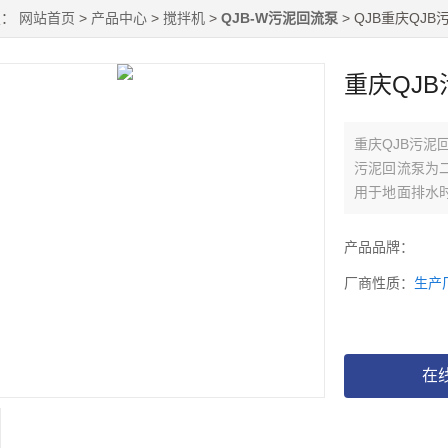
置：
网站首页
>
产品中心
>
搅拌机
>
QJB-W污泥回流泵
> QJB重庆QJ
重庆QJ
重庆QJB污泥
污泥回流泵为
用于地面排水
环或泥浆抽吸
产品品牌：
厂商性质：
生产
在