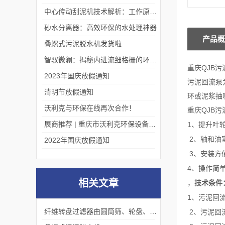
中心传动刮泥机技术解析：工作原理、优势及应用场景
砂水分离器：高效环保的水处理神器
产品概
叠螺式污泥脱水机发货啦
智驭微澜：揭秘内进流细格栅的环保艺术
重庆QJB
2023年国庆放假通知
污泥回流泵
清明节放假通知
环或泥浆抽
沃利克与环保在线再次合作！
重庆QJB
展商推荐 | 重庆市沃利克环保设备有限公司邀您关注第四届中国长环会
1
、提升叶
2
、轴和油
2022年国庆放假通知
3
、安装方
4
、操作简
相关文章
，
技术条件
1
、污泥回
纤维转盘过滤器由圆筒筛、轮盘、软化器等配套设施构成。
2
、污泥回