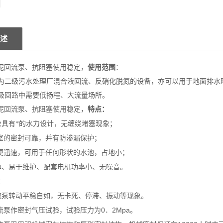
述
污泥回流泵、抗阻塞使用稳定，
使用范围
：
为二级污水处理厂混合液回流、反硝化脱氮的设备，亦可以用于地面排水
吸回路中需要低扬程、大流量场所。
污泥回流泵、抗阻塞使用稳定，
特点：
轮具有*的水力设计，无缠绕堵塞现象；
室的密封可靠，并有防渗漏保护；
便迅速，可用于任何形状的水池，占地小；
单、易于维护、配套电机功率小、无噪音。
：
流泵转动平稳自如，无卡死、停滞、振动等现象。
0
2Mpa
流泵作密封气压试验，试验压力为
．
。