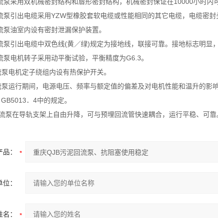
10000
流泵采用双机械密封结构和唇形密封结构，机械密封保证在
小时内
YZW
流泵引出电缆采用
型橡胶套软电缆或性能相同的其它电缆，电缆密封
流泵油室内设有密封泄漏保护装置。
(
)
流泵引出电缆中双色线
黄／绿
规定为接地线，联接可靠。接地标志明显
G6.3
流泵电机转子采用动平衡试验，平衡精度为
。
流泵电机定子绕组内设有热保护开关。
流泵运行期间，电源电压、频率与额定值的偏差及对电机性能和温升的影
GB5013
4
、
．
中的规定。
流泵在导轨支架上自由升降，可与预埋回流管快速耦合，运行平稳、可靠
产品：
单位：
姓名：