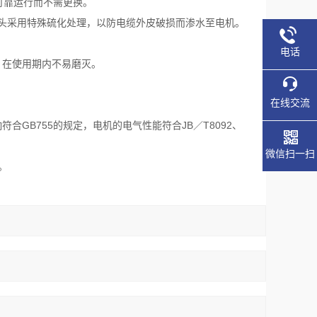
可靠运行而不需更换。
头采用特殊硫化处理，以防电缆外皮破损而渗水至电机。
电话
，在使用期内不易磨灭。
在线交流
GB755
JB
T8092
响符合
的规定，电机的电气性能符合
／
、
微信扫一扫
。