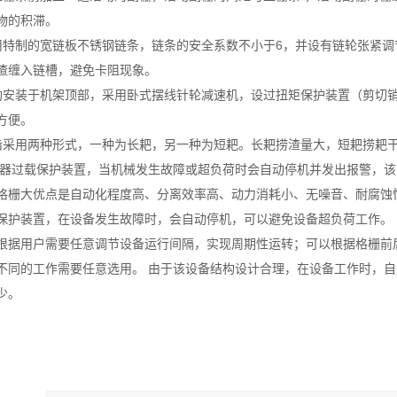
物的积滞。
条采用特制的宽链板不锈钢链条，链条的安全系数不小于6，并设有链轮张紧
渣缠入链槽，避免卡阻现象。
动机构安装于机架顶部，采用卧式摆线针轮减速机，设过扭矩保护装置（剪
方便。
污耙齿采用两种形式，一种为长耙，另一种为短耙。长耙捞渣量大，短耙捞耙干
设电器过载保护装置，当机械发生故障或超负荷时会自动停机并发出报警，
格栅大优点是自动化程度高、分离效率高、动力消耗小、无噪音、耐腐蚀
保护装置，在设备发生故障时，会自动停机，可以避免设备超负荷工作。
根据用户需要任意调节设备运行间隔，实现周期性运转；可以根据格栅前
不同的工作需要任意选用。 由于该设备结构设计合理，在设备工作时，
少。