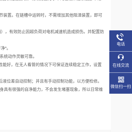
调节装置。在链槽中运转时，不需增加其他阻渣装置，即可
切销），有效防止因超负荷对电机减速机造成损伤。并配置防
电话
净*。
该系统动作灵敏可靠。
性能好，在无人看管的情况下可保证连续稳定工作，设置
在线交流
后液位差自动控制；并且有手动控制功能，以方便检修。
微信扫一扫
自身具有很强的自净能力，不会发生堵塞现象，所以日常维