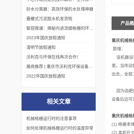
砂水分离器：高效环保的水处理神器
叠螺式污泥脱水机发货啦
产品概
智驭微澜：揭秘内进流细格栅的环保艺术
2023年国庆放假通知
重庆机械格
清明节放假通知
原理：
沃利克与环保在线再次合作！
该机器设备
里。当传动
展商推荐 | 重庆市沃利克环保设备有限公司邀您关注第四届中国长环会
出去，全部
2022年国庆放假通知
因为齿耙的
设备后边可
相关文章
重庆机械格
机械格栅运行时的注意事项
(1) 格
如何处理机械格栅运行时的温度异常
(2) 本