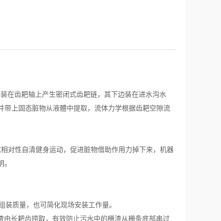
序装在齿耙轴上产生密闭式齿耙链，其下边装在进水沟水
并带上固态脏物从液體中提取，流体力学根据齿耙空隙流
相对性自清健身运动，促进脏物借助作用力掉下来，机器
明。
保组装质量，也可简化现场安装工作量。
栅渣由长耙齿捞取，有效防止污水中的栅渣从栅条底部串过