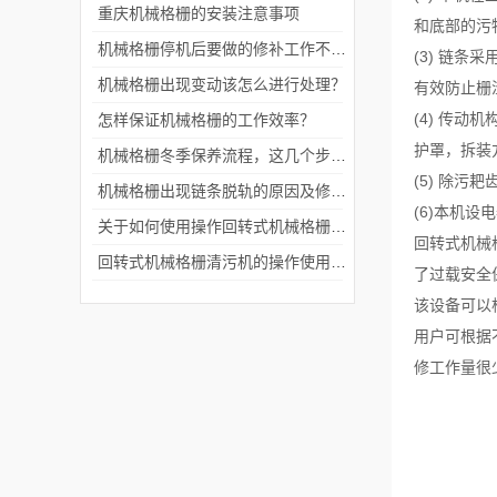
重庆机械格栅的安装注意事项
和底部的污
机械格栅停机后要做的修补工作不能忽视
(3) 链
机械格栅出现变动该怎么进行处理？
有效防止栅
(4) 传
怎样保证机械格栅的工作效率？
护罩，拆装
机械格栅冬季保养流程，这几个步骤很关键
(5) 除
机械格栅出现链条脱轨的原因及修复方法
(6)本机
关于如何使用操作回转式机械格栅详细说明！
回转式机械
回转式机械格栅清污机的操作使用说明
了过载安全
该设备可以
用户可根据
修工作量很