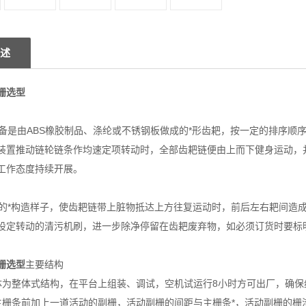
述
栅选型
是由ABS橡胶制品、涤纶或不锈钢板做成的*形齿耙，按一定的排序顺
装置推动链轮链条作均速定项转动时，全部齿耙链便由上而下健身运动，
工作态度持续开展。
*构造样子，使齿耙链带上脏物抵达上方往复运动时，前后左右耙间造成
设定转动的清污机刷，进一步除净停留在齿耙废弃物，如必须订货时要标
栅选型
主要结构
栅本体为整体式结构，在平台上组装、调试，空机试运行8小时方可出厂，确
机在主栅条前加上一道活动的副栅，活动副栅的间距与主栅条*，活动副栅的