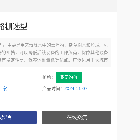
格栅选型
选型 主要是用来清除水中的漂浮物、杂草树木和垃圾。机
栅的阻挡，可以降低后续设备的工作负荷，保障其他设备
具有稳定性高、保养运维量低等优点。广泛运用于大城市
水厂、污水处理厂、发电厂进水管等。
价格：
我要询价
厂家
产品时间：
2024-11-07
线留言
在线交流