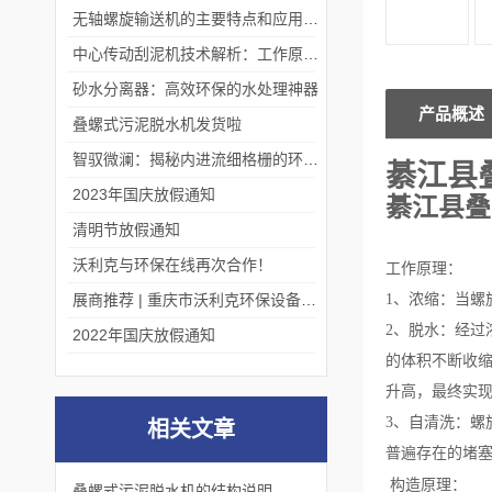
无轴螺旋输送机的主要特点和应用优势
中心传动刮泥机技术解析：工作原理、优势及应用场景
砂水分离器：高效环保的水处理神器
产品概述
叠螺式污泥脱水机发货啦
智驭微澜：揭秘内进流细格栅的环保艺术
綦江县
2023年国庆放假通知
綦江县叠
清明节放假通知
沃利克与环保在线再次合作！
工作原理：
展商推荐 | 重庆市沃利克环保设备有限公司邀您关注第四届中国长环会
1、浓缩：当
2、脱水：经
2022年国庆放假通知
的体积不断收
升高，最终实
3、自清洗：
相关文章
普遍存在的堵
构造原理：
叠螺式污泥脱水机的结构说明