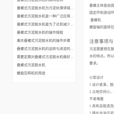
叠螺主体是由
叠螺式污泥脱水机为污泥处理领域带来了革命性的变革
固定环和游动
叠螺式污泥脱水机是一种广泛应用于污水处理领域的设备
叠螺机
叠螺式污泥脱水机是为了达到减少废物体积和方便后续处理的目的
螺旋轴的旋转
叠螺式污泥脱水机的操作规程
重庆叠螺式污泥脱水机的操作步骤
注意事项与
叠螺式污泥脱水机的运转与进泥的含水率有关
污泥需要预先
水的特点。所
需要定期对叠螺式污泥脱水机做好哪些维护检查
要求。
叠螺式污泥脱水机
螺旋压榨机的用途
小型设计
1.设计紧凑，
2.占地空间小
不易堵塞
1.具有自我清
2.擅长含油污