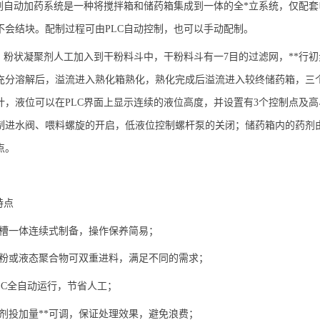
剂自动加药系统是一种将搅拌箱和储药箱集成到一体的全
*立系统，仅配
不会结块。配制过程可由PLC自动控制，也可以手动配制。
：粉状凝聚剂人工加入到干粉料斗中，干粉料斗有一
7目的过滤网，**行
充分溶解后，溢流进入熟化箱熟化，熟化完成后溢流进入较终储药箱，三
计，液位可以在PLC界面上显示连续的液位高度，并设置有3个控制点及
制进水阀、喂料螺旋的开启，低液位控制螺杆泵的关闭；储药箱内的药剂由
点。
特点
三槽一体连续式制备，操作保养简易；
干粉或液态聚合物可双重进料，满足不同的需求；
PLC全自动运行，节省人工；
药剂投加量**可调，保证处理效果，避免浪费；