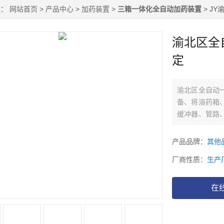
置：
网站首页
>
产品中心
>
加药装置
>
三箱一体化全自动加药装置
> J
渝北区全
定
渝北区全自动
备、将溶药箱
缓冲器、管路
工艺流程需要
系统、加药系
产品品牌：
其他
厂商性质：
生产
在