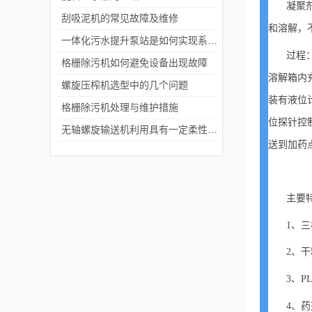
凝聚
刮吸泥机的常见故障及维修
和溶解，
一体化污水提升泵站是如何实现系统自动控制的？
过程
格栅除污机如何避免设备出现故障
溶解箱内
螺旋压榨机选型中的几个问题
装有液位
格栅除污机处理与维护措施
位探针控
无轴螺旋输送机利用具有一定柔性的整体钢制螺旋推送物料
送到加药
主要
1、
2、
3、
4、