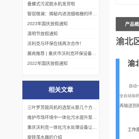
叠螺式污泥脱水机发货啦
智驭微澜：揭秘内进流细格栅的环保艺术
2023年国庆放假通知
产品概
清明节放假通知
渝北
沃利克与环保在线再次合作！
展商推荐 | 重庆市沃利克环保设备有限公司邀您关注第四届中国长环会
渝
2022年国庆放假通知
自动
相关文章
全自动加
再输送到
三叶罗茨鼓风机的选型从那几个方面下手
维护市场环境中一体化污水提升泵站具备重要的意义
重庆沃利克一体化污水处理设备让无人值守成为现实
工作
旋转滗水器的介绍