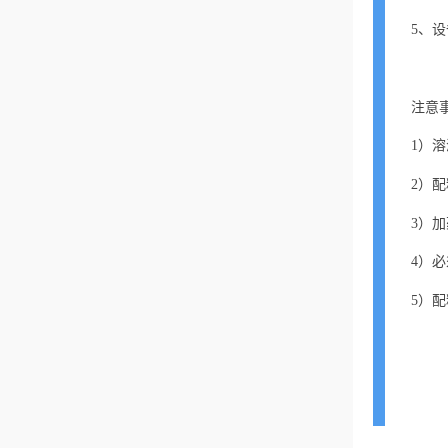
5、
注意
1）
2）
3）
4）
5）