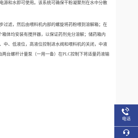
套电源和水即可使用。该系统可确保干粉凝聚剂在水中分散
初步过滤，然后由喂料机内部的螺旋将药粉喂到溶解箱；在
个箱体均安装有搅拌器，以保证药剂充分溶解；储药箱内
高、中、低液位，高液位控制进水阀和喂料机的关闭，中液
两台螺杆计量泵（一用一备）在PLC控制下将适量药液输
电话