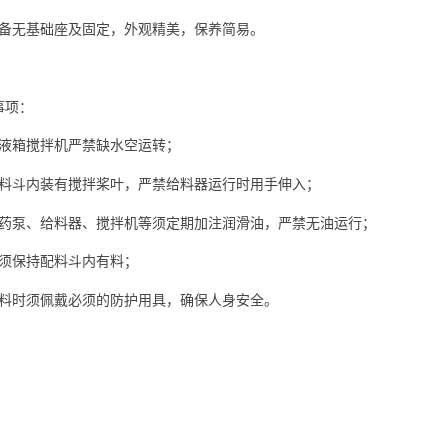
设备无基础座及固定，外观精美，保养简易。
事项：
溶液箱搅拌机严禁缺水空运转；
配料斗内装有搅拌桨叶，严禁给料器运行时用手伸入；
加药泵、给料器、搅拌机等须定期加注润滑油，严禁无油运行；
必须保持配料斗内有料；
配料时须佩戴必须的防护用具，确保人身安全。