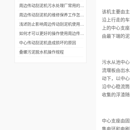
周边传动刮泥机污水处理厂常用的沉淀池刮泥设备
该机主要由主
周边传动刮泥机的维修保养工作怎样搞好？
沿上行走的车
浅述防止影响周边传动刮泥机使用效果的方法
上的中心支座
如何才可以更好的操作使用周边传动刮泥机
由最下端的泥
中心传动刮泥机造成损坏的原因
叠螺污泥脱水机操作规程
污水从池中心
流堰板由出水
动下，以中心
沿中心稳流筒
收集的浮渣随
中心支座由固
集电环和电刷