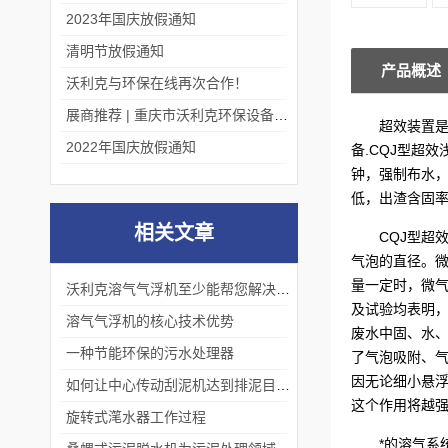
2023年国庆放假通知
清明节放假通知
产品概述
沃利克与环保在线再次合作！
展商推荐 | 重庆市沃利克环保设备有限公司邀您关注第四届中国长环会
超效
装置
2022年国庆放假通知
备.CQJ型超
钟，强制布水
低，出渣含固率
相关文章
CQJ型超
气泡的直径。微
量一定时，微
沃利克溶气气浮机至少能帮您解决这2大问题
及试验均表明
溶气气浮机的核心技术优势
废水中固、水
一种节能环保的污水处理器
了气泡吸附、气
因无论细小悬
如何让中心传动刮泥机达到排泥目的?
这个作用将越
旋转式滗水器工作过程
*的溶气系