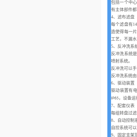
包括一个中
有主体部件都
4
、滤布滤盘
每个滤盘有
1
造使得每一
工艺，不漏水
5
、反冲洗系
反冲洗系统
喷射系统。
反冲洗可以手
反冲洗系统由
6
、驱动装置
驱动装置有
，设备运
IP65
7
、配套仪表
每组转盘过滤
8
、自动控制
自控系统可以
9
、固定支架