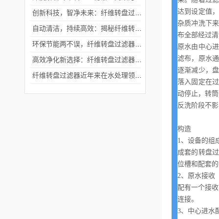
达到设定值
创新科技，智净未来：纤维转盘过滤器领过滤技术新风尚
杂质冲洗下
自动清洁，持续高效：揭秘纤维转盘过滤器的魅力
布全部经过清
环保节能两不误，纤维转盘过滤器打造绿色过滤方案
原水由中心
滤布，原水
高效净化新选择：纤维转盘过滤器领环保过滤技术
逐渐减少，
纤维转盘过滤器近年来在水处理领域逐渐崭露头角
落入固定在
动停止，转筒
反洗阶段不影
构造
1
、设备的组
成套的转盘
位槽和配套的
2
、原水接收
配有一个接收
连接。
3
、中心进水