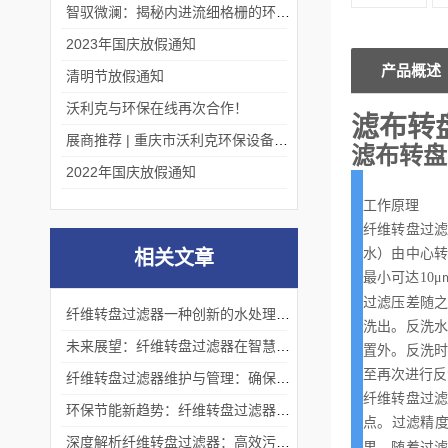
智驭微澜：揭秘内进流细格栅的环保艺术
2023年国庆放假通知
产品概述
清明节放假通知
沃利克与环保在线再次合作！
滤布转
展商推荐 | 重庆市沃利克环保设备有限公司邀您关注第四届中国长环会
滤布转盘
2022年国庆放假通知
工作原理
纤维转盘过
水）由中心
相关文章
最小可达
10
μ
过滤压差随
纤维转盘过滤器一种创新的水处理设备
洗出。反洗
未来展望：纤维转盘过滤器在智慧水务中的应用前景
置外。反洗
至再次进行反
纤维转盘过滤器维护与管理：确保长期高效运行的关键
纤维转盘过
环保节能新趋势：纤维转盘过滤器在节能减排中的关键作用
点。过滤精
深度解析纤维转盘过滤器：高效污水处理的秘密
果。随着过