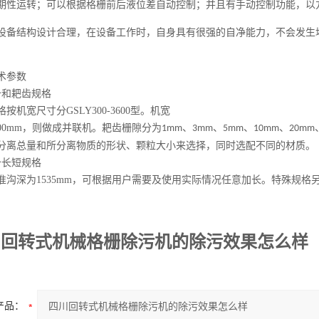
期性运转；可以根据格栅前后液位差自动控制；并且有手动控制功能，以
设备结构设计合理，在设备工作时，自身具有很强的自净能力，不会发生
术参数
备和耙齿规格
格按机宽尺寸分
GSLY300-3600
型。机宽
00mm
，则做成并联机。耙齿栅隙分为
、
、
、
、
1mm
3mm
5mm
10mm
20mm
分离总量和所分离物质的形状、颗粒大小来选择，同时选配不同的材质。
备长短规格
准沟深为
1535mm
，可根据用户需要及使用实际情况任意加长。特殊规格
川回转式机械格栅除污机的除污效果怎么样
产品：