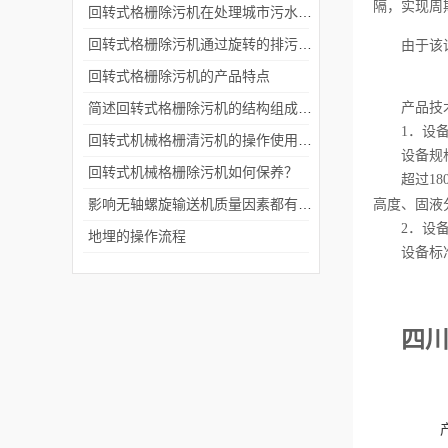
隔，实现周
回转式格栅除污机在处理城市污水和工业废水的过程中起着重要的作用
回转式格栅除污机通过旋转的排污栅板将污水中的杂质和固体颗粒隔离出来
由于该
回转式格栅除污机的产品特点
简述回转式格栅除污机的结构组成是怎样的
产品技
1
．设
回转式机械格栅清污机的操作使用说明
设备规
回转式机械格栅除污机如何保养？
超过
18
影响无轴螺旋输送机质量因素都有哪些
高度、固液
2
．设
地埋的操作流程
设备标
四