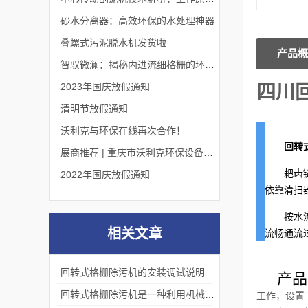
砂水分离器：高效环保的水处理神器
叠螺式污泥脱水机发货啦
产品概
智驭微澜：揭秘内进流细格栅的环保艺术
2023年国庆放假通知
四川
清明节放假通知
沃利克与环保在线再次合作！
回转
展商推荐 | 重庆市沃利克环保设备有限公司邀您关注第四届中国长环会
耙齿
2022年国庆放假通知
依靠清扫
按水
相关文章
流畅通流
回转式格栅除污机的安装调试说明
产品
回转式格栅除污机是一种利用机械原理来清除污水中固体物的设备
工作，设置