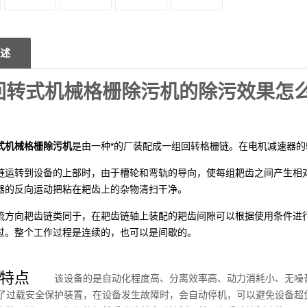
述
回转式机械格栅除污机的除污效果怎
式机械格栅除污机
是由一种*的
厂装配成一组回转格栅链。在电机减速器的
链运转到设备的上部时，由于槽轮和弯轨的导向，使每组耙齿之间产生相
器的反向运动把粘在耙齿上的杂物清扫干净。
流方向耙齿链类同于
，在耙齿链轴上装配的耙齿间隙可以根据使用条件进
过。整个工作过程是连续的，也可以是间歇的。
特点
该设备的是自动化程度高、分离效率高、动力消耗小、无噪
了过载安全保护装置，在设备发生故障时，会自动停机，可以避免设备超