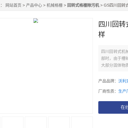
置：
网站首页
>
产品中心
>
机械格栅
>
回转式格栅除污机
> GS四川回
四川回转
样
四川回转式机
部时，由于槽
大部分固体物
好。
产品品牌：
沃利
厂商性质：
生产
在