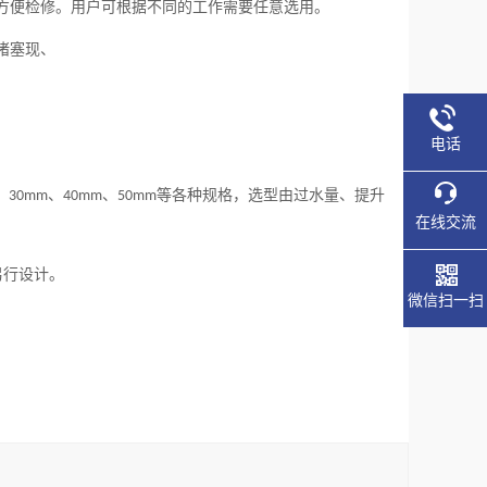
方便检修。用户可根据不同的工作需要任意选用。
堵塞现、
电话
、
、
、
等各种规格，选型由过水量、提升
30mm
40mm
50mm
在线交流
另行设计。
微信扫一扫