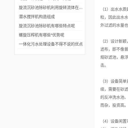
旋流沉砂池除砂机利用旋转流体在离心力的作用下将颗粒物质从水中分离出来
（1）出水水质
潜水搅拌机构造组成
粒，因此出水
外过滤的水量
旋流沉砂池除砂机有哪些特点呢
螺旋压榨机有哪些*优势呢
（2）设计新
一体化污水处理设备不得不说的优点
滤布，即不像普
规砂滤池，悬浮
击。
（3）设备简
续，需要在砂
的反冲洗水池
而杂，投资高
（4）设备闲