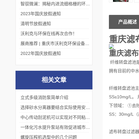
智驭微澜：揭秘内进流细格栅的环保艺术
2023年国庆放假通知
产品概述
清明节放假通知
沃利克与环保在线再次合作！
重庆滤
展商推荐 | 重庆市沃利克环保设备有限公司邀您关注第四届中国长环会
重庆滤布
2022年国庆放假通知
纤维转盘滤池
拥有目前的中水回
相关文章
纤维转盘滤池主
SS≤10mg
立式多级消防泵简单介绍
下领域： ①去
选择砂水分离器要结合实际使用安装环境
SS：30mg/
中心传动刮泥机可以实现对不同粘度的物料进行混合和搅拌
一体化污水提升泵站有效促进城市化进程中废水的集中处理和排放
滤布转盘过滤器
螺旋压榨机选型中的几个问题