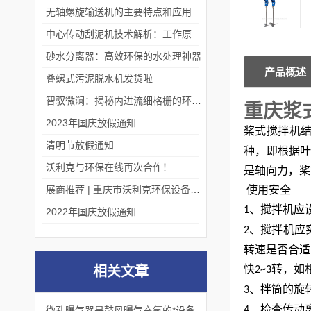
无轴螺旋输送机的主要特点和应用优势
中心传动刮泥机技术解析：工作原理、优势及应用场景
砂水分离器：高效环保的水处理神器
产品概述
叠螺式污泥脱水机发货啦
智驭微澜：揭秘内进流细格栅的环保艺术
重庆浆
2023年国庆放假通知
桨式搅拌机
清明节放假通知
种，即根据
沃利克与环保在线再次合作！
是轴向力，桨
展商推荐 | 重庆市沃利克环保设备有限公司邀您关注第四届中国长环会
使用安全
、搅拌机应
1
2022年国庆放假通知
、搅拌机应
2
转速是否合适
快
转，如
相关文章
2~3
、拌筒的旋
3
、检查传动
微孔曝气器是鼓风曝气充氧的*设备
4