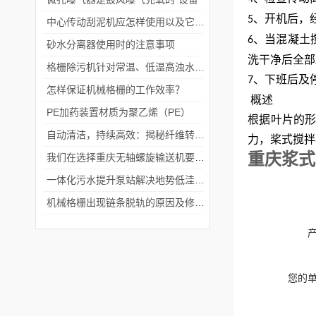
、开机后，
5
中心传动刮泥机应怎样使用以及它的作用是什么
、当混凝土
6
砂水分离器使用时的注意事项
洗干净后全部
格栅除污机针对常温、低温高浊水工艺的处理？
、下班后及
7
怎样保证机械格栅的工作效率？
概述
PE加药装置材质为聚乙烯（PE）
根据叶片的
自动清洁，持续高效：揭秘纤维转盘过滤器的魅力
力，桨式搅拌
重庆浆式
我们在选择重庆无轴螺旋输送机要注意哪些
一体化污水提升泵站解决地势低洼排放废水困难问题
机械格栅出现链条脱轨的原因及修复方法
您的