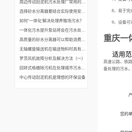
周边传动刮泥机污水处理厂常用的沉淀池刮泥设备
8、易于完
选择砂水分离器要结合实际使用安装环境
如何“一体化‘解决处理养殖场污水？
9、设备可
一体化污水提升泵站将会在污水处理领域发挥更加重要的作用
重庆一
高质量的砂水分离器可以帮助消费者解决管道堵塞的常见问题
无轴螺旋输送机在输送物料时具有更大的灵活性和适应性
适用范
罗茨风机故障分析及解决方法（一）
高速公路、铁
回转式格栅除污机在处理城市污水和工业废水的过程中起着重要的作用
备处理的污水，
中心传动刮泥机机是理想的环保设备
您的