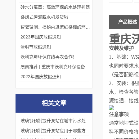
砂水分离器：高效环保的水处理神器
叠螺式污泥脱水机发货啦
产品概述
智驭微澜：揭秘内进流细格栅的环保艺术
重庆
2023年国庆放假通知
清明节放假通知
安装及维护
沃利克与环保在线再次合作！
1
、基础：
WS
也同时要求水
展商推荐 | 重庆市沃利克环保设备有限公司邀您关注第四届中国长环会
（是否配筋视
2022年国庆放假通知
2
、安装：根
水，检查各管
源接通，接线
相关文章
注意事项
玻璃钢预制提升泵站在城市污水处理中的应用，有哪些优点？
通常地埋式设
玻璃钢预制提升泵站应用于哪些方面？
料不同价格将