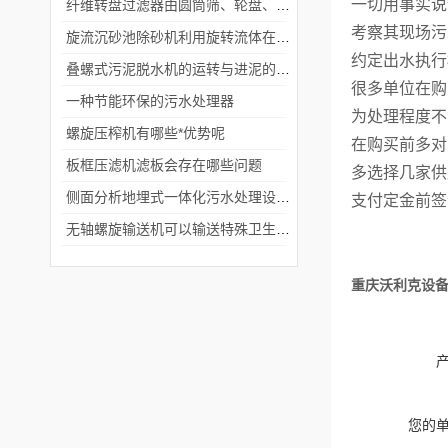
一切用事实说
纤维转盘过滤器由圆筒筛、轮盘、软化器等配套设施构成。
考察其现场污
旋流沉砂池除砂机利用旋转流体在离心力的作用下将颗粒物质从水中分离出来
约定出水执行
叠螺式污泥脱水机的运转与进泥的含水率有关
很多单位在购
一种节能环保的污水处理器
为处理程度不
螺旋压榨机有哪些*优势呢
在购买前多对
板框压滤机滤板会存在哪些问题
多选择几家供
侧面分析地埋式一体化污水处理设备发展趋势
支付定金前签
无轴螺旋输送机可以输送特殊卫生要求的物料
重庆沃利克设
您的