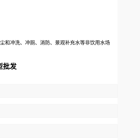
降尘和冲洗、冲厕、消防、景观补充水等非饮用水场
型批发