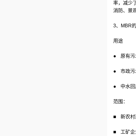
率，减少
消防、景
3、MBR
用途
● 原有
● 市政污
● 中水回
范围：
■ 新农
■ 工矿