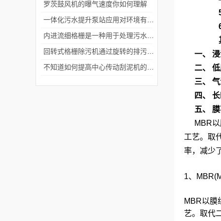
罗茨鼓风机的曝气速度你如何理解
一体化污水提升泵站应用对环境有哪些要求？
内进流细格栅是一种用于处理污水的固液分离设备
回转式格栅除污机通过旋转的排污栅板将污水中的杂质和固体颗粒隔离出来
一、 
不知道如何提高中心传动刮泥机的使用效率？
二、 
三、 
四、 
五、 
MBR
工艺。取
率，减少
1、MBR(Me
MBR以
艺。取代