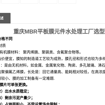
述
重庆MBR平板膜元件水处理工厂选
价格不同
的材质
子有机膜材料： 聚丙烯腈、聚砜类、含氟聚合物等。
造价便宜，膜知的制造道工艺较为成熟，膜孔径和形式也较为多
膜 ：是由无机材料，如金属、金属氧化物、陶瓷、多孔玻璃、沸石
的聚偏氟乙烯膜，长处是：回它通量高、能耗相对较低，在高浓
量较小、膜的加工制备有一定难题.
）膜片可单张更换。
2）出水水质稳定；
3）剩余污泥产量少；
4）占地面积小，不受设置场合限制 ；