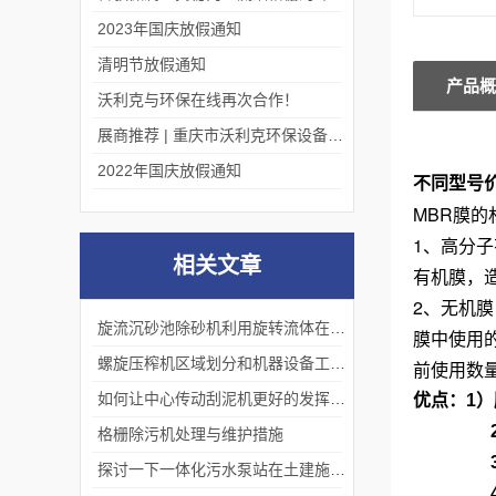
2023年国庆放假通知
清明节放假通知
产品概
沃利克与环保在线再次合作！
展商推荐 | 重庆市沃利克环保设备有限公司邀您关注第四届中国长环会
2022年国庆放假通知
不同型号
MBR膜
1、高分
相关文章
有机膜，
2、无机
旋流沉砂池除砂机利用旋转流体在离心力的作用下将颗粒物质从水中分离出来
膜中使用
螺旋压榨机区域划分和机器设备工作原理
前使用数
如何让中心传动刮泥机更好的发挥自己的作用
优点：1
格栅除污机处理与维护措施
探讨一下一体化污水泵站在土建施工时的注意事项