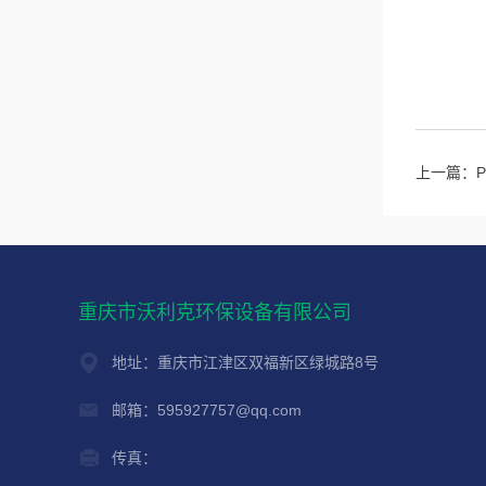
上一篇：
重庆市沃利克环保设备有限公司
地址：重庆市江津区双福新区绿城路8号
邮箱：595927757@qq.com
传真：