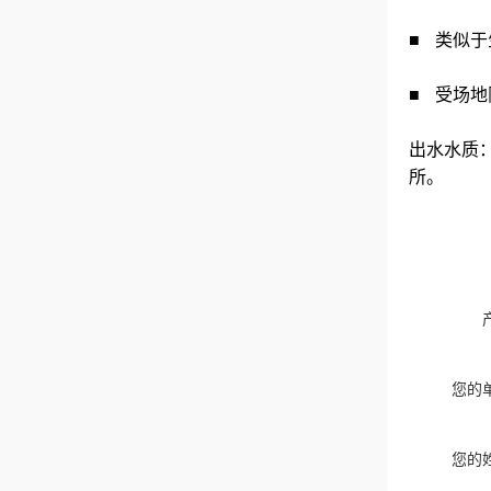
■ 类似
■ 受场
出水水质
所。
您的
您的