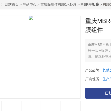
置：
网站首页
>
产品中心
>
重庆膜组件PE80水处理
>
MBR平板膜
> PE
重庆MB
膜组件
重庆MBR平
放一级A标准
防、景观补充
产品品牌：
其他
厂商性质：
生产
在