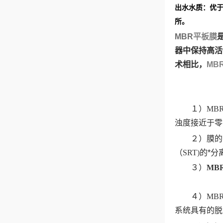
出水水质：优
所。
MBR
平板膜
器中保持高活
术相比，
MB
１）
MB
浊度接近于零
２）膜的高
（
SRT)
的*分
３）
MB
４）
MB
系统具有的脱