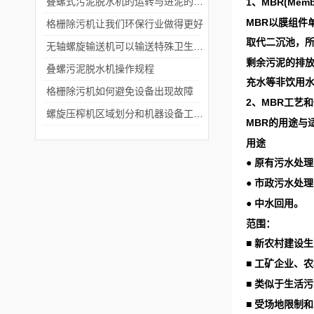
叠螺式污泥脱水机的运转与进泥的含水率有关
1
MBR(Membra
、
MBR
以膜组件
格栅除污机让我们环保行业做得更好
取代二沉池，
无轴螺旋输送机可以输送特殊卫生要求的物料
剩余污泥的排
叠螺污泥脱水机操作规程
充水等非饮用
格栅除污机如何避免设备出现故障
2
MBR
、
工艺和
螺旋压榨机区域划分和机器设备工作原理
MBR
的用途与
用途
●
原有污水处理
●
市政污水处理
●
中水回用。
范围：
■
新农村建设生
■
工矿企业、农
■
类似于生活污
■
受场地限制和