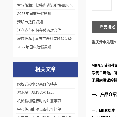
智驭微澜：揭秘内进流细格栅的环保艺术
2023年国庆放假通知
清明节放假通知
产品概述
沃利克与环保在线再次合作！
展商推荐 | 重庆市沃利克环保设备有限公司邀您关注第四届中国长环会
重庆污水处理M
2022年国庆放假通知
MBR
以膜组件
相关文章
取代二沉池，
了剩余污泥的
螺旋式砂水分离器的特点
潜水曝气机的优势特点
一、产品介绍
机械格栅运行时的注意事项
中心传动刮泥设备操作简单
一、
MBR
概述