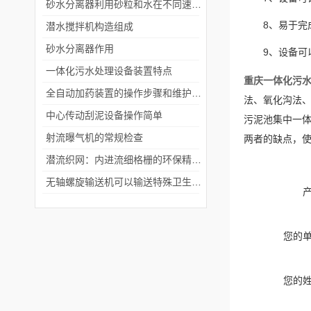
砂水分离器利用砂粒和水在不同速度下的沉降速度差异
8、易于完
潜水搅拌机构造组成
砂水分离器作用
9、设备可
一体化污水处理设备装置特点
重庆一体化污
全自动加药装置的操作步骤和维护保养
法、氧化沟法、A
中心传动刮泥设备操作简单
污泥池集中一体
射流曝气机的常规检查
两者的缺点，
潜流织网：内进流细格栅的环保精密捕手
无轴螺旋输送机可以输送特殊卫生要求的物料
您的
您的