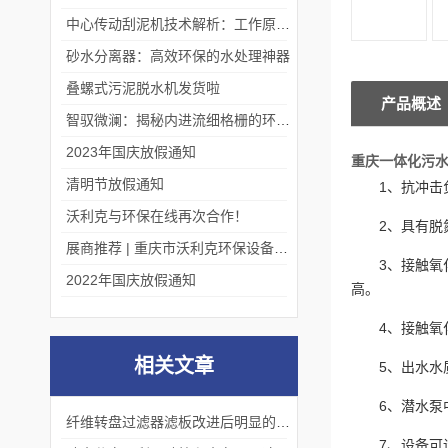
中心传动刮泥机技术解析：工作原理、优势及应用场景
砂水分离器：高效环保的水处理神器
叠螺式污泥脱水机发货啦
产品概述
智驭微澜：揭秘内进流细格栅的环保艺术
2023年国庆放假通知
重庆一体化污
清明节放假通知
1、抗冲击
沃利克与环保在线再次合作！
2、具有
展商推荐 | 重庆市沃利克环保设备有限公司邀您关注第四届中国长环会
3、接触
2022年国庆放假通知
高。
4、接触
相关文章
5、出水水
6、潜水泵
纤维转盘过滤器滤板改进后明显的效果
7、设备