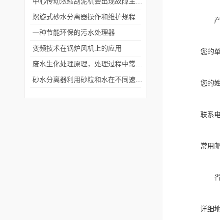
中心传动浓缩刮泥机会出现故障主要是因为噪音和温度问题
螺旋式砂水分离器操作和维护规程
一种节能环保的污水处理器
变频技术在锅炉风机上的应用
您的
废水生化处理原理，处理过程中常见的25个问题及解析（一）
砂水分离器利用砂粒和水在不同速度下的沉降速度差异
您的
联系
常用
详细