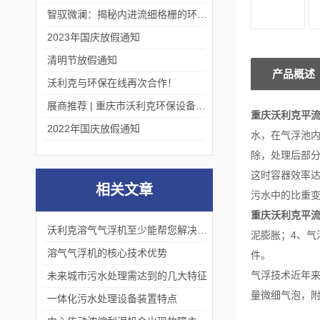
智驭微澜：揭秘内进流细格栅的环保艺术
2023年国庆放假通知
清明节放假通知
产品概述
沃利克与环保在线再次合作！
展商推荐 | 重庆市沃利克环保设备有限公司邀您关注第四届中国长环会
重庆沃利克平
2022年国庆放假通知
水，在气浮池内
除，处理后部分
这时容器效率达
相关文章
污水中的比重
重庆沃利克平
沃利克溶气气浮机至少能帮您解决这2大问题
泥膨胀；4、
溶气气浮机的核心技术优势
件。
气浮技术近年
未来城市污水处理需达到的几大特征
量微细气泡，
一体化污水处理设备装置特点